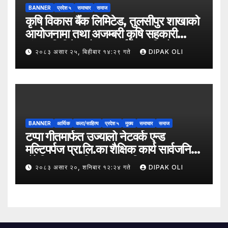
BANNER
प्रदेश ५
समाचार
समाज
कृषि विकास बैंक लिमिटेड, तुलसीपुर शाखाको
आयोजनामा तथा अजम्बरी कृषि सहकारी
संस्था लिमिटेडको सहकार्यमा “कृषिको
२०८३ असार २५, बिहीबार १४:२९ गते
DIPAK OLI
समावेशी रूपान्तरणका लागि मूल्य शृङ्खला
(VITA) कार्यक्रम अन्तर्गत तरकारी उत्पादक
किसान र व्यापारीबीच व्यवसाय विस्तार सम्बन्धी
अन्तरक्रिया गोष्ठी” सम्पन्न भएको छ।
BANNER
आर्थिक
कला/साहित्य
प्रदेश ५
मुख्य
समाचार
समाज
टप्पा गीतमार्फत उज्यालो नेटवर्क एन्ड
मल्टिपर्पज प्रा.लि.का शैक्षिक कार्य सार्वजनिक
हुँदै शिक्षा, सामाजिक उत्तरदायित्व र
२०८३ असार २०, शनिबार १२:२४ गते
DIPAK OLI
सकारात्मक सन्देशलाई