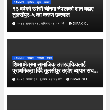
BANNER
प्रदेश ५
मुख्य
समाज
१३ वर्षको उमेरमै चीनमा नेपालको शान बढाए
तुलसीपुर–५ का करुण छन्त्याल
२०८३ श्रावण १६, शनिबार ०६:०९ गते
DIPAK OLI
BANNER
प्रदेश ५
समाचार
समाज
शिक्षा क्षेत्रमा सामाजिक उत्तरदायित्वलाई
प्राथमिकता दिँदै तुलसीपुर उद्योग व्यापार संघले
नेपाल उद्योग व्यापार महासंघको पाँचौँ स्थापना
२०८३ असार ३१, बुधबार १२:४३ गते
DIPAK OLI
दिवसको अवसर पारेर तुलसीपुर
उपमहानगरपालिका–५, गैरापातु स्थित श्री
जनश्रमिक आ बि विद्यालयका विद्यार्थीहरूलाई
कापी तथा कलम वितरण गरेको छ।