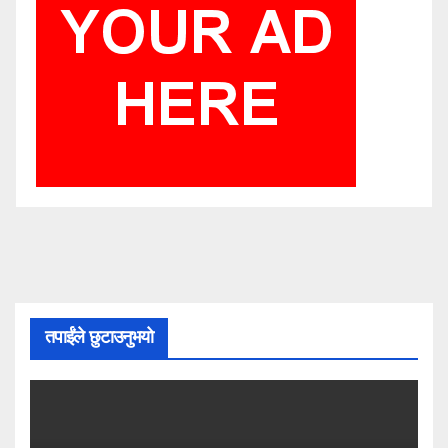
तपाईंले छुटाउनुभयो