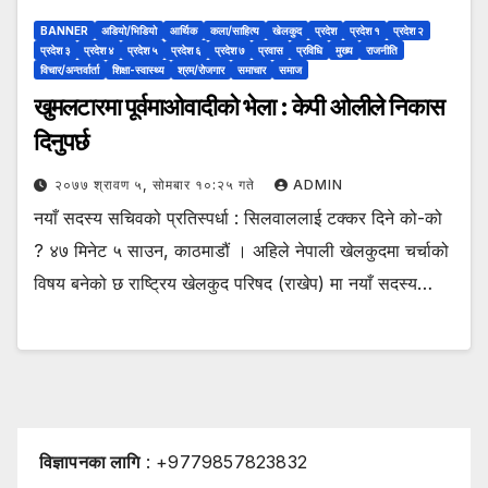
BANNER
अडियो/भिडियो
आर्थिक
कला/साहित्य
खेलकुद
प्रदेश
प्रदेश १
प्रदेश २
प्रदेश ३
प्रदेश ४
प्रदेश ५
प्रदेश ६
प्रदेश ७
प्रवास
प्रविधि
मुख्य
राजनीति
विचार/अन्तर्वार्ता
शिक्षा-स्वास्थ्य
श्रम/रोजगार
समाचार
समाज
खुमलटारमा पूर्वमाओवादीको भेला : केपी ओलीले निकास
दिनुपर्छ
२०७७ श्रावण ५, सोमबार १०:२५ गते
ADMIN
नयाँ सदस्य सचिवको प्रतिस्पर्धा : सिलवाललाई टक्कर दिने को-को
? ४७ मिनेट ५ साउन, काठमाडौं । अहिले नेपाली खेलकुदमा चर्चाको
विषय बनेको छ राष्ट्रिय खेलकुद परिषद (राखेप) मा नयाँ सदस्य…
विज्ञापनका लागि
: +9779857823832