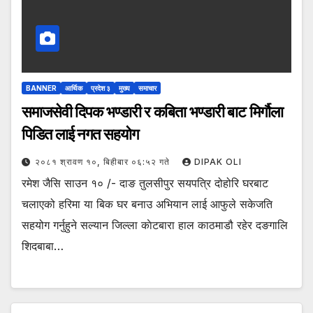
BANNER
आर्थिक
प्रदेश ३
मुख्य
समाचार
समाजसेवी दिपक भण्डारी र कबिता भण्डारी बाट मिर्गौला
पिडित लाई नगत सहयोग
२०८१ श्रावण १०, बिहीबार ०६:५२ गते
DIPAK OLI
रमेश जैसि साउन १० /- दाङ तुलसीपुर सयपत्रि दोहोरि घरबाट
चलाएको हरिमा या बिक घर बनाउ अभियान लाई आफुले सकेजति
सहयोग गर्नुहुने सल्यान जिल्ला काेटबारा हाल काठमाडौ रहेर दङगालि
शिदबाबा…