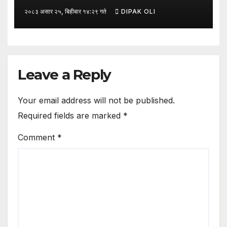
रूपान्तरणका लागि मूल्य शृङ्खला (VITA)
२०८३ असार २५, बिहीबार १४:२९ गते
DIPAK OLI
कार्यक्रम अन्तर्गत तरकारी उत्पादक किसान र
व्यापारीबीच व्यवसाय विस्तार सम्बन्धी
अन्तरक्रिया गोष्ठी” सम्पन्न भएको छ।
Leave a Reply
Your email address will not be published.
Required fields are marked
*
Comment
*