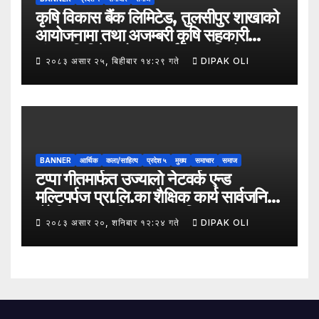
कृषि विकास बैंक लिमिटेड, तुलसीपुर शाखाको
आयोजनामा तथा अजम्बरी कृषि सहकारी
संस्था लिमिटेडको सहकार्यमा “कृषिको
२०८३ असार २५, बिहीबार १४:२९ गते
DIPAK OLI
समावेशी रूपान्तरणका लागि मूल्य शृङ्खला
(VITA) कार्यक्रम अन्तर्गत तरकारी उत्पादक
किसान र व्यापारीबीच व्यवसाय विस्तार सम्बन्धी
अन्तरक्रिया गोष्ठी” सम्पन्न भएको छ।
BANNER
आर्थिक
कला/साहित्य
प्रदेश ५
मुख्य
समाचार
समाज
टप्पा गीतमार्फत उज्यालो नेटवर्क एन्ड
मल्टिपर्पज प्रा.लि.का शैक्षिक कार्य सार्वजनिक
हुँदै शिक्षा, सामाजिक उत्तरदायित्व र
२०८३ असार २०, शनिबार १२:२४ गते
DIPAK OLI
सकारात्मक सन्देशलाई