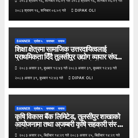
२०८३ श्रावण १६, शनिबार ०६:०९ गते २०८३ श्रावण १६, शनिबार ०६:०९ गते
२०८३ श्रावण १६, शनिबार ०६:०९ गते
DIPAK OLI
BANNER
प्रदेश ५
समाचार
समाज
शिक्षा क्षेत्रमा सामाजिक उत्तरदायित्वलाई
प्राथमिकता दिँदै तुलसीपुर उद्योग व्यापार संघले
नेपाल उद्योग व्यापार महासंघको पाँचौँ स्थापना
२०८३ असार ३१, बुधबार १२:४३ गते २०८३ असार ३१, बुधबार १२:४३ गते
दिवसको अवसर पारेर तुलसीपुर
२०८३ असार ३१, बुधबार १२:४३ गते
DIPAK OLI
उपमहानगरपालिका–५, गैरापातु स्थित श्री
जनश्रमिक आ बि विद्यालयका विद्यार्थीहरूलाई
कापी तथा कलम वितरण गरेको छ।
BANNER
प्रदेश ५
समाचार
समाज
कृषि विकास बैंक लिमिटेड, तुलसीपुर शाखाको
आयोजनामा तथा अजम्बरी कृषि सहकारी संस्था
लिमिटेडको सहकार्यमा “कृषिको समावेशी
२०८३ असार २५, बिहीबार १४:२९ गते २०८३ असार २५, बिहीबार १४:२९ गते