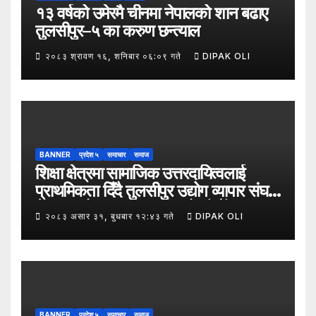
१३ वर्षको उमेरमै चीनमा नेपालको शान बढाए
तुलसीपुर–५ का करुण छन्त्याल
२०८३ श्रावण १६, शनिबार ०६:०९ गते
DIPAK OLI
BANNER
प्रदेश ५
समाचार
समाज
शिक्षा क्षेत्रमा सामाजिक उत्तरदायित्वलाई
प्राथमिकता दिँदै तुलसीपुर उद्योग व्यापार संघले
नेपाल उद्योग व्यापार महासंघको पाँचौँ स्थापना
२०८३ असार ३१, बुधबार १२:४३ गते
DIPAK OLI
दिवसको अवसर पारेर तुलसीपुर
उपमहानगरपालिका–५, गैरापातु स्थित श्री
जनश्रमिक आ बि विद्यालयका विद्यार्थीहरूलाई
कापी तथा कलम वितरण गरेको छ।
BANNER
प्रदेश ५
समाचार
समाज