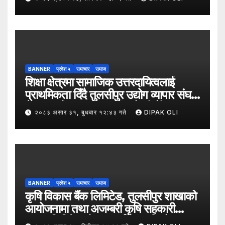
BANNER
प्रदेश ५
समाचार
समाज
शिक्षा क्षेत्रमा सामाजिक उत्तरदायित्वलाई
प्राथमिकता दिँदै तुलसीपुर उद्योग व्यापार संघले
नेपाल उद्योग व्यापार महासंघको पाँचौँ स्थापना
२०८३ असार ३१, बुधबार १२:४३ गते
DIPAK OLI
दिवसको अवसर पारेर तुलसीपुर
उपमहानगरपालिका–५, गैरापातु स्थित श्री
जनश्रमिक आ बि विद्यालयका विद्यार्थीहरूलाई
कापी तथा कलम वितरण गरेको छ।
BANNER
प्रदेश ५
समाचार
समाज
कृषि विकास बैंक लिमिटेड, तुलसीपुर शाखाको
आयोजनामा तथा अजम्बरी कृषि सहकारी
संस्था लिमिटेडको सहकार्यमा “कृषिको