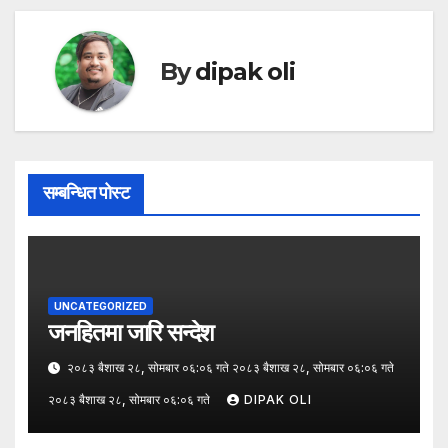
By
dipak oli
सम्बन्धित पोस्ट
UNCATEGORIZED
जनहितमा जारि सन्देश
२०८३ बैशाख २८, सोमबार ०६:०६ गते २०८३ बैशाख २८, सोमबार ०६:०६ गते
२०८३ बैशाख २८, सोमबार ०६:०६ गते
DIPAK OLI