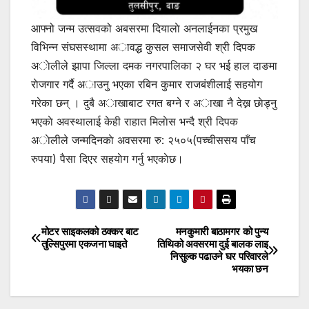
आफ्नो जन्म उत्सवको अबसरमा दियालाे अनलाईनका प्रमुख
विभिन्न संघसस्थामा अावद्ध कुसल समाजसेवी श्री दिपक
अाेलीले झापा जिल्ला दमक नगरपालिका २ घर भई हाल दाङमा
राेजगार गर्दै अाउनु भएका रबिन कुमार राजबंशीलाई सहयोग
गरेका छन् । दुबै अाखाबाट रगत बग्ने र अाखा नै देख्न छाेड्नु
भएकाे अवस्थालाई केही राहात मिलाेस भन्दै श्री दिपक
अाेलीले जन्मदिनकाे अवसरमा रु: २५०५(पच्चीससय पाँच
रुपया) पैसा दिएर सहयाेग गर्नु भएकाेछ।
मोटर साइकलको ठक्कर बाट
मनकुमारी बाठामगर को पुन्य
Post
तुल्सिपुरमा एकजना घाइते
तिथिको अवसरमा दुई बालक लाइ
निसुल्क पढाउने घर परिवारले
navigation
भयका छन