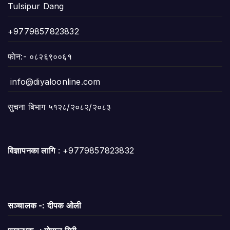
Tulsipur Dang
+9779857823832
फाेन:- ०८२६९००६१
info@diyaloonline.com
सुचना बिभाग ५१२८/२०८२/२०८३
विज्ञापनका लागि
: +9779857823832
सञ्चालक -: दीपक ओली