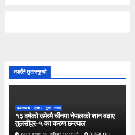
तपाईंले छुटाउनुभयो
BANNER
प्रदेश ५
मुख्य
समाज
१३ वर्षको उमेरमै चीनमा नेपालको शान बढाए
तुलसीपुर–५ का करुण छन्त्याल
२०८३ श्रावण १६, शनिबार ०६:०९ गते
DIPAK OLI