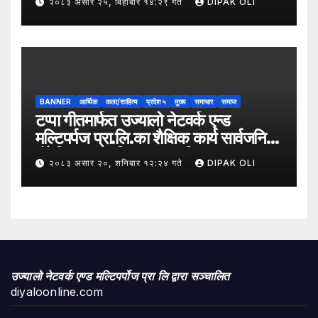
२०८३ असार २५, बिहीबार १४:२९ गते
DIPAK OLI
समावेशी रूपान्तरणका लागि मूल्य शृङ्खला
(VITA) कार्यक्रम अन्तर्गत तरकारी उत्पादक
किसान र व्यापारीबीच व्यवसाय विस्तार सम्बन्धी
अन्तरक्रिया गोष्ठी” सम्पन्न भएको छ।
BANNER
आर्थिक
कला/साहित्य
प्रदेश ५
मुख्य
समाचार
समाज
टप्पा गीतमार्फत उज्यालो नेटवर्क एन्ड
मल्टिपर्पज प्रा.लि.का शैक्षिक कार्य सार्वजनिक
हुँदै शिक्षा, सामाजिक उत्तरदायित्व र
२०८३ असार २०, शनिबार १२:२४ गते
DIPAK OLI
सकारात्मक सन्देशलाई
उज्यालो नेटवर्क एण्ड मल्टिपर्पोज प्रा लि द्वारा सञ्चालित
diyaloonline.com