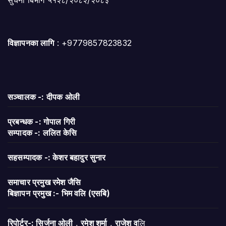
सुचना बिभाग ५१२८/२०८२/२०८३
विज्ञापनका लागि
: +9779857823832
सञ्चालक -: दीपक ओली
प्रबन्धक -: गोपाल गिरी
सम्पादक -: ललित केसि
सहसम्पादक -: केशर बहादुर सुनार
समाचार प्रमुख रमेश जैसि
बिज्ञापन
प्रमुख :- भिम वलि (एसबि)
रिपोर्टर-: सिर्जना ओली
,
रमेश शर्मा
,
राजेश व
लि