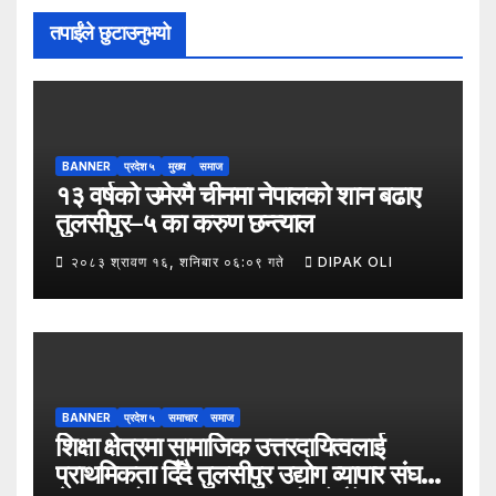
तपाईंले छुटाउनुभयो
BANNER
प्रदेश ५
मुख्य
समाज
१३ वर्षको उमेरमै चीनमा नेपालको शान बढाए
तुलसीपुर–५ का करुण छन्त्याल
२०८३ श्रावण १६, शनिबार ०६:०९ गते
DIPAK OLI
BANNER
प्रदेश ५
समाचार
समाज
शिक्षा क्षेत्रमा सामाजिक उत्तरदायित्वलाई
प्राथमिकता दिँदै तुलसीपुर उद्योग व्यापार संघले