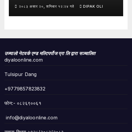
हुँदै शिक्षा, सामाजिक उत्तरदायित्व र
२०८३ असार २०, शनिबार १२:२४ गते
DIPAK OLI
सकारात्मक सन्देशलाई
उज्यालो नेटवर्क एण्ड मल्टिपर्पोज प्रा लि द्वारा सञ्चालित
diyaloonline.com
Tulsipur Dang
+9779857823832
फाेन:- ०८२६९००६१
info@diyaloonline.com