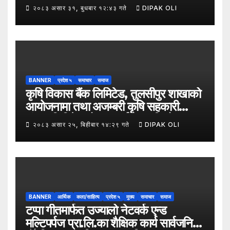
नेपाल उद्योग व्यापार महासंघको पाँचौँ स्थापना
२०८३ असार ३१, बुधबार १२:४३ गते
DIPAK OLI
दिवसको अवसर पारेर तुलसीपुर
उपमहानगरपालिका–५, गैरापातु स्थित श्री
जनश्रमिक आ बि विद्यालयका विद्यार्थीहरूलाई
कापी तथा कलम वितरण गरेको छ।
BANNER
प्रदेश ५
समाचार
समाज
कृषि विकास बैंक लिमिटेड, तुलसीपुर शाखाको
आयोजनामा तथा अजम्बरी कृषि सहकारी
संस्था लिमिटेडको सहकार्यमा “कृषिको
२०८३ असार २५, बिहीबार १४:२९ गते
DIPAK OLI
समावेशी रूपान्तरणका लागि मूल्य शृङ्खला
(VITA) कार्यक्रम अन्तर्गत तरकारी उत्पादक
किसान र व्यापारीबीच व्यवसाय विस्तार सम्बन्धी
अन्तरक्रिया गोष्ठी” सम्पन्न भएको छ।
BANNER
आर्थिक
कला/साहित्य
प्रदेश ५
मुख्य
समाचार
समाज
टप्पा गीतमार्फत उज्यालो नेटवर्क एन्ड
मल्टिपर्पज प्रा.लि.का शैक्षिक कार्य सार्वजनिक