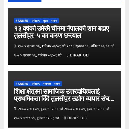
BANNER
प्रदेश ५
मुख्य
समाज
१३ वर्षको उमेरमै चीनमा नेपालको शान बढाए
तुलसीपुर–५ का करुण छन्त्याल
२०८३ श्रावण १६, शनिबार ०६:०९ गते २०८३ श्रावण १६, शनिबार ०६:०९ गते
२०८३ श्रावण १६, शनिबार ०६:०९ गते
DIPAK OLI
BANNER
प्रदेश ५
समाचार
समाज
शिक्षा क्षेत्रमा सामाजिक उत्तरदायित्वलाई
प्राथमिकता दिँदै तुलसीपुर उद्योग व्यापार संघले
नेपाल उद्योग व्यापार महासंघको पाँचौँ स्थापना
२०८३ असार ३१, बुधबार १२:४३ गते २०८३ असार ३१, बुधबार १२:४३ गते
दिवसको अवसर पारेर तुलसीपुर
२०८३ असार ३१, बुधबार १२:४३ गते
DIPAK OLI
उपमहानगरपालिका–५, गैरापातु स्थित श्री
जनश्रमिक आ बि विद्यालयका विद्यार्थीहरूलाई