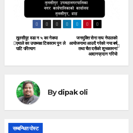
तुलसीपुर वडा न ५ का नेकपा
जनमुक्ति सेना सघ नेपालकाे
Post
एमाले का उपाध्यक्ष टिकाराम पुन ले
आयाेजनामा आउदै गरेकाे नया बर्ष
पाटि परित्याग
तथा चैत दसैकाे शुभकामना
navigation
आदानप्रदान गरियाे
By
dipak oli
सम्बन्धित पोस्ट