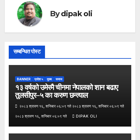
By
dipak oli
सम्बन्धित पोस्ट
BANNER
प्रदेश ५
मुख्य
समाज
१३ वर्षको उमेरमै चीनमा नेपालको शान बढाए
तुलसीपुर–५ का करुण छन्त्याल
२०८३ श्रावण १६, शनिबार ०६:०९ गते २०८३ श्रावण १६, शनिबार ०६:०९ गते
२०८३ श्रावण १६, शनिबार ०६:०९ गते
DIPAK OLI