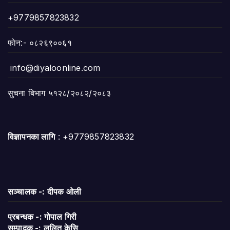
+9779857823832
फाेन:- ०८२६९००६१
info@diyaloonline.com
सुचना बिभाग ५१२८/२०८२/२०८३
विज्ञापनका लागि
: +9779857823832
सञ्चालक -: दीपक ओली
प्रबन्धक -: गोपाल गिरी
सम्पादक -: ललित केसि