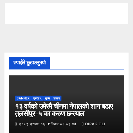
तपाईंले छुटाउनुभयो
BANNER
प्रदेश ५
मुख्य
समाज
१३ वर्षको उमेरमै चीनमा नेपालको शान बढाए
तुलसीपुर–५ का करुण छन्त्याल
२०८३ श्रावण १६, शनिबार ०६:०९ गते
DIPAK OLI