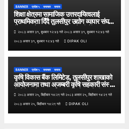
BANNER
प्रदेश ५
समाचार
समाज
शिक्षा क्षेत्रमा सामाजिक उत्तरदायित्वलाई
प्राथमिकता दिँदै तुलसीपुर उद्योग व्यापार संघले
नेपाल उद्योग व्यापार महासंघको पाँचौँ स्थापना
२०८३ असार ३१, बुधबार १२:४३ गते २०८३ असार ३१, बुधबार १२:४३ गते
दिवसको अवसर पारेर तुलसीपुर
२०८३ असार ३१, बुधबार १२:४३ गते
DIPAK OLI
उपमहानगरपालिका–५, गैरापातु स्थित श्री
जनश्रमिक आ बि विद्यालयका विद्यार्थीहरूलाई
कापी तथा कलम वितरण गरेको छ।
BANNER
प्रदेश ५
समाचार
समाज
कृषि विकास बैंक लिमिटेड, तुलसीपुर शाखाको
आयोजनामा तथा अजम्बरी कृषि सहकारी संस्था
लिमिटेडको सहकार्यमा “कृषिको समावेशी
२०८३ असार २५, बिहीबार १४:२९ गते २०८३ असार २५, बिहीबार १४:२९ गते
रूपान्तरणका लागि मूल्य शृङ्खला (VITA)
२०८३ असार २५, बिहीबार १४:२९ गते
DIPAK OLI
कार्यक्रम अन्तर्गत तरकारी उत्पादक किसान र
व्यापारीबीच व्यवसाय विस्तार सम्बन्धी
अन्तरक्रिया गोष्ठी” सम्पन्न भएको छ।