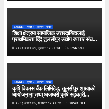
BANNER
प्रदेश ५
समाचार
समाज
शिक्षा क्षेत्रमा सामाजिक उत्तरदायित्वलाई
प्राथमिकता दिँदै तुलसीपुर उद्योग व्यापार संघले
नेपाल उद्योग व्यापार महासंघको पाँचौँ स्थापना
२०८३ असार ३१, बुधबार १२:४३ गते
DIPAK OLI
दिवसको अवसर पारेर तुलसीपुर
उपमहानगरपालिका–५, गैरापातु स्थित श्री
जनश्रमिक आ बि विद्यालयका विद्यार्थीहरूलाई
कापी तथा कलम वितरण गरेको छ।
BANNER
प्रदेश ५
समाचार
समाज
कृषि विकास बैंक लिमिटेड, तुलसीपुर शाखाको
आयोजनामा तथा अजम्बरी कृषि सहकारी
संस्था लिमिटेडको सहकार्यमा “कृषिको
२०८३ असार २५, बिहीबार १४:२९ गते
DIPAK OLI
समावेशी रूपान्तरणका लागि मूल्य शृङ्खला