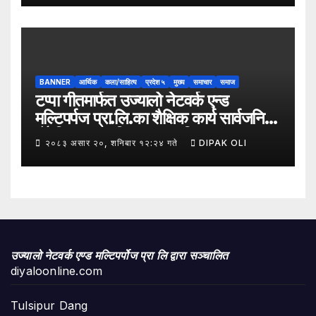
(VITA) कार्यक्रम अन्तर्गत तरकारी उत्पादक
किसान र व्यापारीबीच व्यवसाय विस्तार सम्बन्धी
अन्तरक्रिया गोष्ठी” सम्पन्न भएको छ।
BANNER
आर्थिक
कला/साहित्य
प्रदेश ५
मुख्य
समाचार
समाज
टप्पा गीतमार्फत उज्यालो नेटवर्क एन्ड
मल्टिपर्पज प्रा.लि.का शैक्षिक कार्य सार्वजनिक
हुँदै शिक्षा, सामाजिक उत्तरदायित्व र
२०८३ असार २०, शनिबार १२:२४ गते
DIPAK OLI
सकारात्मक सन्देशलाई
उज्यालो नेटवर्क एण्ड मल्टिपर्पोज प्रा लि द्वारा सञ्चालित
diyaloonline.com
Tulsipur Dang