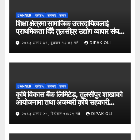
BANNER
प्रदेश ५
समाचार
समाज
शिक्षा क्षेत्रमा सामाजिक उत्तरदायित्वलाई
प्राथमिकता दिँदै तुलसीपुर उद्योग व्यापार संघले
नेपाल उद्योग व्यापार महासंघको पाँचौँ स्थापना
२०८३ असार ३१, बुधबार १२:४३ गते
DIPAK OLI
दिवसको अवसर पारेर तुलसीपुर
उपमहानगरपालिका–५, गैरापातु स्थित श्री
जनश्रमिक आ बि विद्यालयका विद्यार्थीहरूलाई
कापी तथा कलम वितरण गरेको छ।
BANNER
प्रदेश ५
समाचार
समाज
कृषि विकास बैंक लिमिटेड, तुलसीपुर शाखाको
आयोजनामा तथा अजम्बरी कृषि सहकारी
संस्था लिमिटेडको सहकार्यमा “कृषिको
२०८३ असार २५, बिहीबार १४:२९ गते
DIPAK OLI
समावेशी रूपान्तरणका लागि मूल्य शृङ्खला
(VITA) कार्यक्रम अन्तर्गत तरकारी उत्पादक
किसान र व्यापारीबीच व्यवसाय विस्तार सम्बन्धी