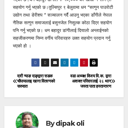
सहयोग गर्नु भएकाे छ।तुल्सिपुर ९ बेलुवामा धन “सत्गुन पाउराेटी
उद्याेग तथा डेरीशप ” सञ्चालन गर्दै आउनु भएका डाँगीले नेपाल
नैतिक सत्गुन समाजलाई बसुनजेल निसुल्क कोठा दिएर सहयाेग
पनि गर्नु भएकाे छ। धन बहादुर डांगीलाई दियालाे अन्लाईनको
सहजीकरणमा निम्न वर्गीय परिवारहरु उक्त सहयोग प्रदान गर्नु
भएको हो ।
दारी ग्याङ दाङ्द्वारा सडक
वडा अध्यक्ष विजय वि.क. द्वारा
Post
चौपायालाइ खाना वितरणको
अशक्त परिवारलाई २८ थान
सरुवात
जस्ता पाता हस्तान्तरण
navigation
By
dipak oli