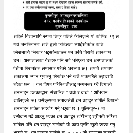
अहिले विश्वब्यापि रुपमा तिब्र गतिले फैलिएकाे याे काेभिड १९ ले
गर्दा जनजिवनमा अति ठुलाे जटिलता ल्याईरहेकाेछ कति
काेराेनाकाे सिकार भईसकेकाछन भने कति बिरामी अबस्थामा
छन। अस्पतालका बेडहरु पनि सबै भरिएका छन अस्पतालकाे
पेटीमा बिरामीहरु लम्पसार परेकाे अवस्था छ। अभाबै अभाबमा
अकालमा ज्यान गुमाउनु परेकाेछ भने कतै भाेकमरिले छट्टपटि
रहेका छन । यस विषम परिस्थितीलाई मध्यनजर गर्दै दियालाे
अनलाईन डटकमद्वारा संचालित ” बचौ र बाचौ ” अभियान
थालिएकाे छ। यसैक्रममा समाजसेबी धन बहादुर डांगीले दियालाे
अनलाईन मार्फत सहयाेग गर्नु भएकाे छ । तुल्सिपुर-९ मा
बसाेबास गर्दै आउनु भएका धन बाहादुर डांगीलाई श्रीमती संगिता
डांगीले पनि धन बहादुर डागीकाे याे कार्य प्रति खुशी ब्यक्त गर्नु
भएकाे छ।धन बहादुर डांगीले रु ५०,००० काे खाद्यान्न सामग्री