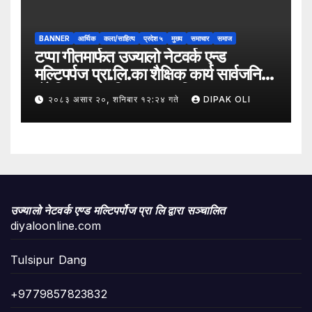
अन्तरक्रिया गोष्ठी” सम्पन्न भएको छ।
BANNER
आर्थिक
कला/साहित्य
प्रदेश ५
मुख्य
समाचार
समाज
टप्पा गीतमार्फत उज्यालो नेटवर्क एन्ड
मल्टिपर्पज प्रा.लि.का शैक्षिक कार्य सार्वजनिक
हुँदै शिक्षा, सामाजिक उत्तरदायित्व र
२०८३ असार २०, शनिबार १२:२४ गते
DIPAK OLI
सकारात्मक सन्देशलाई
उज्यालो नेटवर्क एण्ड मल्टिपर्पोज प्रा लि द्वारा सञ्चालित
diyaloonline.com
Tulsipur Dang
+9779857823832