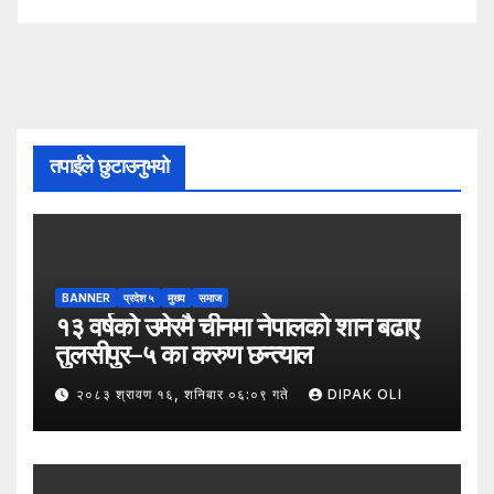
तपाईंले छुटाउनुभयो
BANNER
प्रदेश ५
मुख्य
समाज
१३ वर्षको उमेरमै चीनमा नेपालको शान बढाए
तुलसीपुर–५ का करुण छन्त्याल
२०८३ श्रावण १६, शनिबार ०६:०९ गते
DIPAK OLI