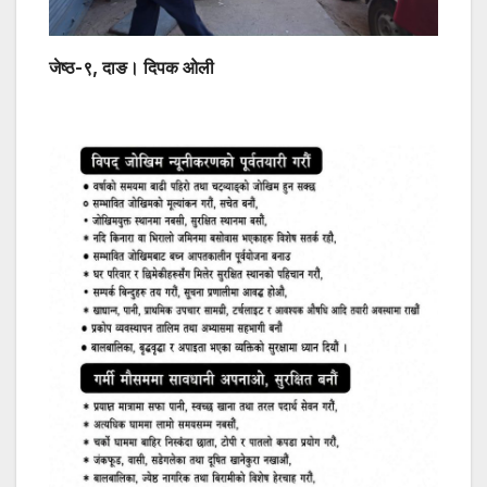
जेष्ठ-९, दाङ। दिपक ओली