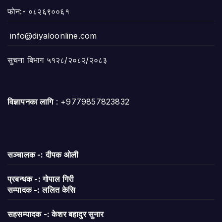
फाेन:- ०८२६९००६१
info@diyaloonline.com
सुचना बिभाग ५१२८/२०८२/२०८३
विज्ञापनका लागि
: +9779857823832
सञ्चालक -: दीपक ओली
प्रबन्धक -: गोपाल गिरी
सम्पादक -: ललित केसि
सहसम्पादक -: केशर बहादुर सुनार