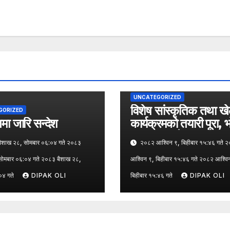
UNCATEGORIZED
विशेष सांस्कृतिक तथा ख
GORIZED
ा जारि सन्देश
कार्यक्रमको तयारी पूरा, 
पत्रकार सम्मेलन
शाख २८, सोमबार ०६:०४ गते २०८३
२०८२ आश्विन ९, बिहीबार १५:४६ गते 
सोमबार ०६:०४ गते २०८३ बैशाख २८,
आश्विन ९, बिहीबार १५:४६ गते २०८२ आश्वि
०४ गते
DIPAK OLI
बिहीबार १५:४६ गते
DIPAK OLI