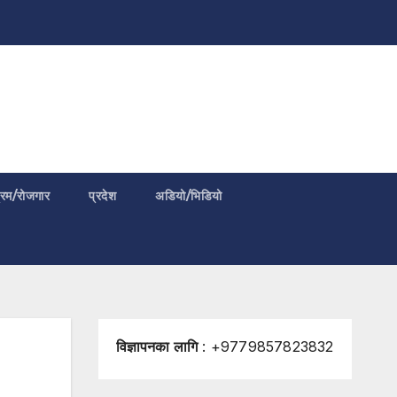
्रम/रोजगार
प्रदेश
अडियो/भिडियो
विज्ञापनका लागि
: +9779857823832