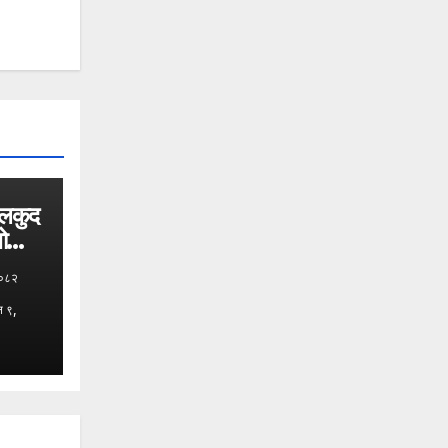
ेलकुद
भोलि
२०८२
न ९,