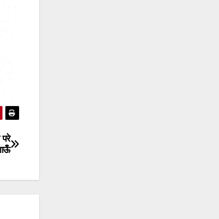
 परे
गाऊँ