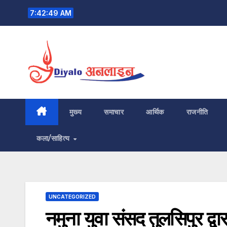
Skip
7:42:50 AM
to
content
मुख्य
समाचार
आर्थिक
राजनीति
कला/साहित्य
UNCATEGORIZED
नमुना युवा संसद तुलसिपुर द्