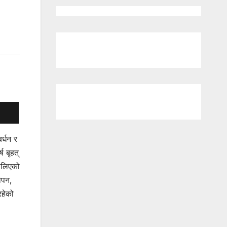
र्धन र
 बृहत्
थालिएको
ोपन,
रहेको