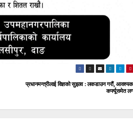
प्रधानमन्त्रीलाई विज्ञको सुझाव : लकडाउन गरौं, आवश्यक
कर्फ्यूसमेत ल