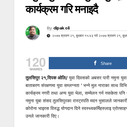
कार्यक्रम गरि मनाइदै
By
dipak oli
२०७७ श्रावण २१, बुधबार १५:४३ गते २०७७ श्रावण २१, बुधब
120
Share
SHARES
तुलसिपुर २१,दिपक ओलि/
युवा दिवसको अबसर पारी नमुना युवा स
बाताबरण संरक्षणमा युवा सम्लग्नता ‘ भन्ने मुल नाराका साथ व
कार्यक्रम नगरी तथा अन्य युवा भेला, सम्मेलन गर्न नसकेता पनि 
नमुना युबा संसद तुलसिपुरका रास्ट्रपति मदन भुसालले जानकार
कोरोना भाइरस विरुद्ध योगदान दिने स्वस्थ्यकर्मिहरुलाइ प्रोत्सा
उनले जानकारी दिए।