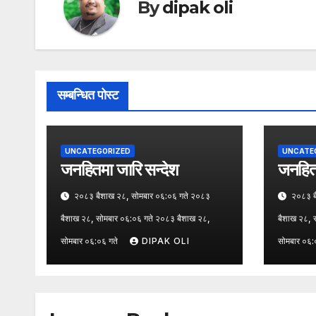
By
dipak oli
सम्बन्धित पोस्ट
UNCATEGORIZED
UNCATE
जनहितमा जारि सन्देश
जनहितम
२०८३ बैशाख २८, सोमबार ०६:०६ गते २०८३
२०८३ बै
बैशाख २८, सोमबार ०६:०६ गते २०८३ बैशाख २८,
बैशाख २८, 
सोमबार ०६:०६ गते
DIPAK OLI
सोमबार ०६: