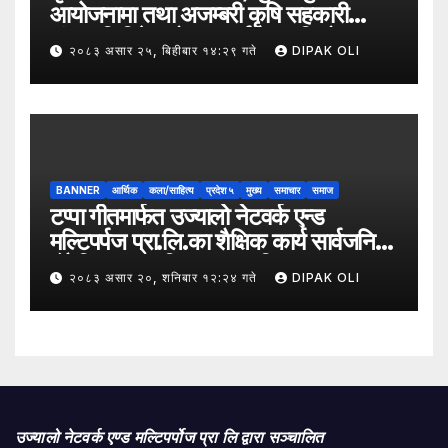
आयोजनामा तथा अजम्बरी कृषि सहकारी
संस्था लिमिटेडको सहकार्यमा “कृषिको
२०८३ असार २५, बिहीबार १४:२९ गते
DIPAK OLI
समावेशी रूपान्तरणका लागि मूल्य शृङ्खला
(VITA) कार्यक्रम अन्तर्गत तरकारी उत्पादक
किसान र व्यापारीबीच व्यवसाय विस्तार सम्बन्धी
अन्तरक्रिया गोष्ठी” सम्पन्न भएको छ।
BANNER
आर्थिक
कला/साहित्य
प्रदेश ५
मुख्य
समाचार
समाज
टप्पा गीतमार्फत उज्यालो नेटवर्क एन्ड
मल्टिपर्पज प्रा.लि.का शैक्षिक कार्य सार्वजनिक
हुँदै शिक्षा, सामाजिक उत्तरदायित्व र
२०८३ असार २०, शनिबार १२:२४ गते
DIPAK OLI
सकारात्मक सन्देशलाई
उज्यालो नेटवर्क एण्ड मल्टिपर्पोज प्रा लि द्वारा सञ्चालित