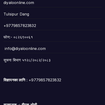
diyaloonline.com
Tulsipur Dang
+9779857823832
फाेन:- ०८२६९००६१
info@diyaloonline.com
सुचना बिभाग ५१२८/२०८२/२०८३
विज्ञापनका लागि
: +9779857823832
सञ्चालक -: दीपक ओली