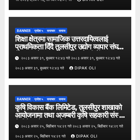
BANNER
प्रदेश ५
समाचार
समाज
शिक्षा क्षेत्रमा सामाजिक उत्तरदायित्वलाई
प्राथमिकता दिँदै तुलसीपुर उद्योग व्यापार संघले
नेपाल उद्योग व्यापार महासंघको पाँचौँ स्थापना
२०८३ असार ३१, बुधबार १२:४३ गते २०८३ असार ३१, बुधबार १२:४३ गते
दिवसको अवसर पारेर तुलसीपुर
२०८३ असार ३१, बुधबार १२:४३ गते
DIPAK OLI
उपमहानगरपालिका–५, गैरापातु स्थित श्री
जनश्रमिक आ बि विद्यालयका विद्यार्थीहरूलाई
कापी तथा कलम वितरण गरेको छ।
BANNER
प्रदेश ५
समाचार
समाज
कृषि विकास बैंक लिमिटेड, तुलसीपुर शाखाको
आयोजनामा तथा अजम्बरी कृषि सहकारी संस्था
लिमिटेडको सहकार्यमा “कृषिको समावेशी
२०८३ असार २५, बिहीबार १४:२९ गते २०८३ असार २५, बिहीबार १४:२९ गते
रूपान्तरणका लागि मूल्य शृङ्खला (VITA)
२०८३ असार २५, बिहीबार १४:२९ गते
DIPAK OLI
कार्यक्रम अन्तर्गत तरकारी उत्पादक किसान र