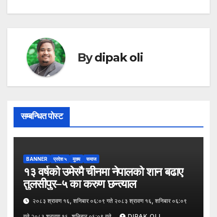
navigation
By
dipak oli
सम्बन्धित पोस्ट
BANNER
प्रदेश ५
मुख्य
समाज
१३ वर्षको उमेरमै चीनमा नेपालको शान बढाए
तुलसीपुर–५ का करुण छन्त्याल
२०८३ श्रावण १६, शनिबार ०६:०९ गते २०८३ श्रावण १६, शनिबार ०६:०९
गते २०८३ श्रावण १६, शनिबार ०६:०९ गते
DIPAK OLI