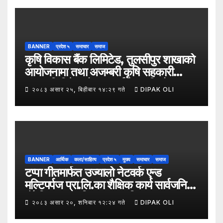
जनश्रमिक आ बि विद्यालयका विद्यार्थीहरूलाई
कापी तथा कलम वितरण गरेको छ।
BANNER
प्रदेश ५
समाचार
समाज
कृषि विकास बैंक लिमिटेड, तुलसीपुर शाखाको
आयोजनामा तथा अजम्बरी कृषि सहकारी
संस्था लिमिटेडको सहकार्यमा “कृषिको
२०८३ असार २५, बिहीबार १४:२९ गते
DIPAK OLI
समावेशी रूपान्तरणका लागि मूल्य शृङ्खला
(VITA) कार्यक्रम अन्तर्गत तरकारी उत्पादक
किसान र व्यापारीबीच व्यवसाय विस्तार सम्बन्धी
अन्तरक्रिया गोष्ठी” सम्पन्न भएको छ।
BANNER
आर्थिक
कला/साहित्य
प्रदेश ५
मुख्य
समाचार
समाज
टप्पा गीतमार्फत उज्यालो नेटवर्क एन्ड
मल्टिपर्पज प्रा.लि.का शैक्षिक कार्य सार्वजनिक
हुँदै शिक्षा, सामाजिक उत्तरदायित्व र
२०८३ असार २०, शनिबार १२:२४ गते
DIPAK OLI
सकारात्मक सन्देशलाई