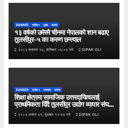
BANNER
प्रदेश ५
मुख्य
समाज
१३ वर्षको उमेरमै चीनमा नेपालको शान बढाए
तुलसीपुर–५ का करुण छन्त्याल
२०८३ श्रावण १६, शनिबार ०६:०९ गते
DIPAK OLI
BANNER
प्रदेश ५
समाचार
समाज
शिक्षा क्षेत्रमा सामाजिक उत्तरदायित्वलाई
प्राथमिकता दिँदै तुलसीपुर उद्योग व्यापार संघले
नेपाल उद्योग व्यापार महासंघको पाँचौँ स्थापना
२०८३ असार ३१, बुधबार १२:४३ गते
DIPAK OLI
दिवसको अवसर पारेर तुलसीपुर
उपमहानगरपालिका–५, गैरापातु स्थित श्री