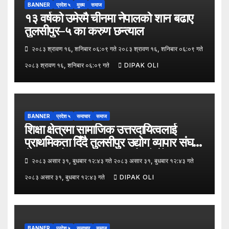
BANNER
प्रदेश ५
मुख्य
समाज
१३ वर्षको उमेरमै चीनमा नेपालको शान बढाए
तुलसीपुर–५ का करुण छन्त्याल
२०८३ श्रावण १६, शनिबार ०६:०९ गते २०८३ श्रावण १६, शनिबार ०६:०९ गते
२०८३ श्रावण १६, शनिबार ०६:०९ गते
DIPAK OLI
BANNER
प्रदेश ५
समाचार
समाज
शिक्षा क्षेत्रमा सामाजिक उत्तरदायित्वलाई
प्राथमिकता दिँदै तुलसीपुर उद्योग व्यापार संघले
नेपाल उद्योग व्यापार महासंघको पाँचौँ स्थापना
२०८३ असार ३१, बुधबार १२:४३ गते २०८३ असार ३१, बुधबार १२:४३ गते
दिवसको अवसर पारेर तुलसीपुर
२०८३ असार ३१, बुधबार १२:४३ गते
DIPAK OLI
उपमहानगरपालिका–५, गैरापातु स्थित श्री
जनश्रमिक आ बि विद्यालयका विद्यार्थीहरूलाई
कापी तथा कलम वितरण गरेको छ।
BANNER
प्रदेश ५
समाचार
समाज