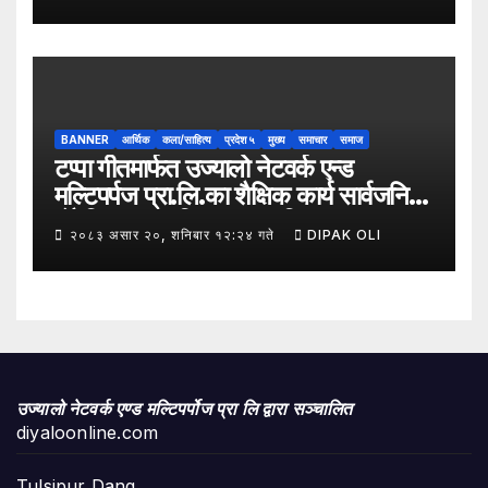
समावेशी रूपान्तरणका लागि मूल्य शृङ्खला
(VITA) कार्यक्रम अन्तर्गत तरकारी उत्पादक
किसान र व्यापारीबीच व्यवसाय विस्तार सम्बन्धी
अन्तरक्रिया गोष्ठी” सम्पन्न भएको छ।
BANNER
आर्थिक
कला/साहित्य
प्रदेश ५
मुख्य
समाचार
समाज
टप्पा गीतमार्फत उज्यालो नेटवर्क एन्ड
मल्टिपर्पज प्रा.लि.का शैक्षिक कार्य सार्वजनिक
हुँदै शिक्षा, सामाजिक उत्तरदायित्व र
२०८३ असार २०, शनिबार १२:२४ गते
DIPAK OLI
सकारात्मक सन्देशलाई
उज्यालो नेटवर्क एण्ड मल्टिपर्पोज प्रा लि द्वारा सञ्चालित
diyaloonline.com
Tulsipur Dang