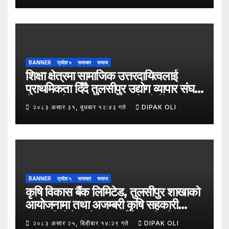
BANNER
प्रदेश ५
समाचार
समाज
शिक्षा क्षेत्रमा सामाजिक उत्तरदायित्वलाई
प्राथमिकता दिँदै तुलसीपुर उद्योग व्यापार संघले
नेपाल उद्योग व्यापार महासंघको पाँचौँ स्थापना
२०८३ असार ३१, बुधबार १२:४३ गते
DIPAK OLI
दिवसको अवसर पारेर तुलसीपुर
उपमहानगरपालिका–५, गैरापातु स्थित श्री
जनश्रमिक आ बि विद्यालयका विद्यार्थीहरूलाई
कापी तथा कलम वितरण गरेको छ।
BANNER
प्रदेश ५
समाचार
समाज
कृषि विकास बैंक लिमिटेड, तुलसीपुर शाखाको
आयोजनामा तथा अजम्बरी कृषि सहकारी
संस्था लिमिटेडको सहकार्यमा “कृषिको
२०८३ असार २५, बिहीबार १४:२९ गते
DIPAK OLI