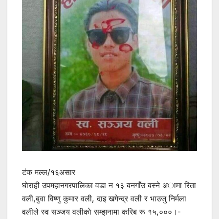
टंक मल्ल/१६असार
घाेराही उपमहानगरपालिका वडा न १३ बनगाँउ बस्ने अामा रिता
वली,बुवा विष्णु कुमार वली, दाइ खगेन्द्र वली र भाउजु निर्मला
वलीले स्व सञ्जय वलीकाे सम्झनामा करिब रू १५,०००।-