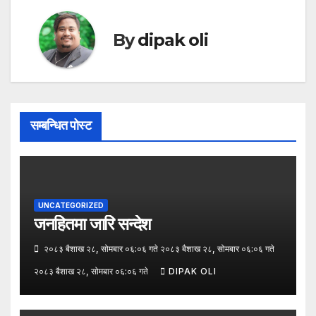
By
dipak oli
सम्बन्धित पोस्ट
UNCATEGORIZED
जनहितमा जारि सन्देश
२०८३ बैशाख २८, सोमबार ०६:०६ गते २०८३ बैशाख २८, सोमबार ०६:०६ गते
२०८३ बैशाख २८, सोमबार ०६:०६ गते
DIPAK OLI