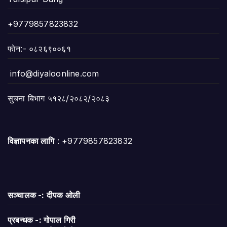
+9779857823832
फाेन:- ०८२६९००६१
info@diyaloonline.com
सुचना बिभाग ५१२८/२०८२/२०८३
विज्ञापनका लागि
: +9779857823832
सञ्चालक -: दीपक ओली
प्रबन्धक -: गोपाल गिरी