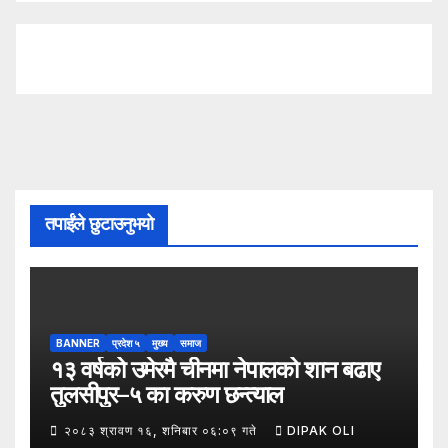
तपाईंले छुटाउनुभयो
BANNER
प्रदेश ५
मुख्य
समाज
१३ वर्षको उमेरमै चीनमा नेपालको शान बढाए
तुलसीपुर–५ का करुण छन्त्याल
२०८३ श्रावण १६, शनिबार ०६:०९ गते
DIPAK OLI