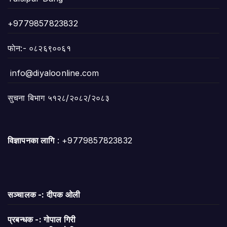
+9779857823832
फाेन:- ०८२६९००६१
info@diyaloonline.com
सुचना बिभाग ५१२८/२०८२/२०८३
विज्ञापनका लागि
: +9779857823832
सञ्चालक -: दीपक ओली
प्रबन्धक -: गोपाल गिरी