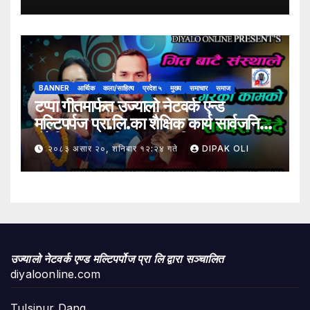
समावेशी रूपान्तरणका लागि मूल्य शृङ्खला
(VITA) कार्यक्रम अन्तर्गत तरकारी उत्पादक
किसान र व्यापारीबीच व्यवसाय विस्तार सम्बन्धी
अन्तरक्रिया गोष्ठी” सम्पन्न भएको छ।
BANNER
आर्थिक
कला/साहित्य
प्रदेश ५
मुख्य
समाचार
समाज
टप्पा गीतमार्फत उज्यालो नेटवर्क एन्ड
मल्टिपर्पज प्रा.लि.का शैक्षिक कार्य सार्वजनिक
हुँदै शिक्षा, सामाजिक उत्तरदायित्व र
२०८३ असार २०, शनिबार १२:२४ गते
DIPAK OLI
सकारात्मक सन्देशलाई
उज्यालो नेटवर्क एण्ड मल्टिपर्पोज प्रा लि द्वारा सञ्चालित
diyaloonline.com
Tulsipur Dang