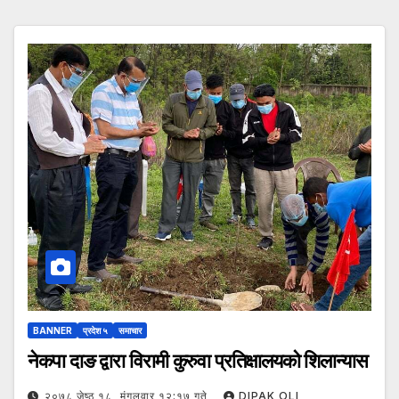
BANNER
प्रदेश ५
समाचार
नेकपा दाङ द्वारा विरामी कुरुवा प्रतिक्षालयको शिलान्यास
२०७८ जेष्ठ १८, मंगलवार १२:१७ गते
DIPAK OLI