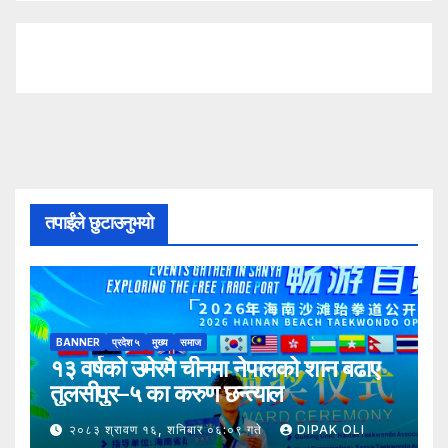
तपाईंले छुटाउनुभयो
BANNER
प्रदेश ५
मुख्य
समाज
१३ वर्षको उमेरमै चीनमा नेपालको शान बढाए
तुलसीपुर–५ का करुण छन्त्याल
२०८३ श्रावण १६, शनिबार ०६:०९ गते
DIPAK OLI