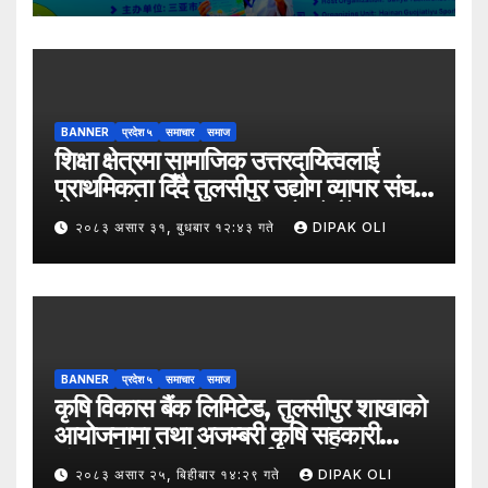
BANNER
प्रदेश ५
समाचार
समाज
शिक्षा क्षेत्रमा सामाजिक उत्तरदायित्वलाई
प्राथमिकता दिँदै तुलसीपुर उद्योग व्यापार संघले
नेपाल उद्योग व्यापार महासंघको पाँचौँ स्थापना
२०८३ असार ३१, बुधबार १२:४३ गते
DIPAK OLI
दिवसको अवसर पारेर तुलसीपुर
उपमहानगरपालिका–५, गैरापातु स्थित श्री
जनश्रमिक आ बि विद्यालयका विद्यार्थीहरूलाई
कापी तथा कलम वितरण गरेको छ।
BANNER
प्रदेश ५
समाचार
समाज
कृषि विकास बैंक लिमिटेड, तुलसीपुर शाखाको
आयोजनामा तथा अजम्बरी कृषि सहकारी
संस्था लिमिटेडको सहकार्यमा “कृषिको
२०८३ असार २५, बिहीबार १४:२९ गते
DIPAK OLI