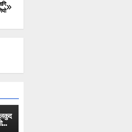
लागि
गियो
ेलकुद
भोलि