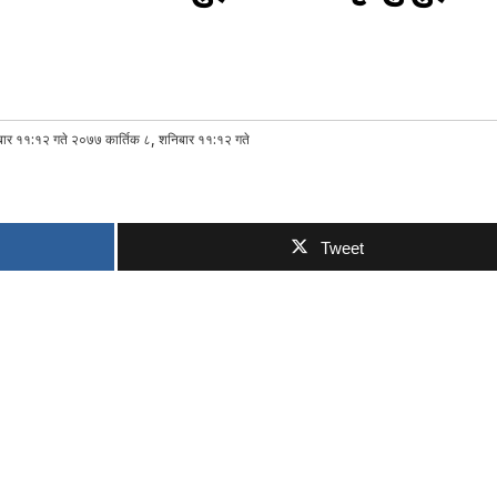
ार ११:१२ गते २०७७ कार्तिक ८, शनिबार ११:१२ गते
Tweet