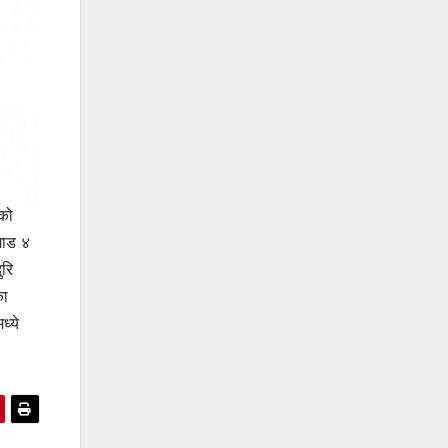
ाको
गाड ४
ुरि
का
ध्ये