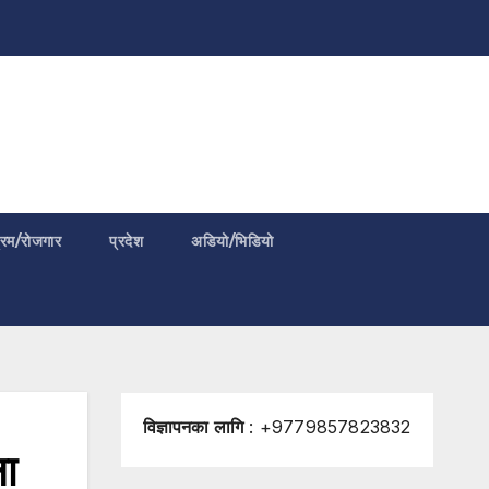
्रम/रोजगार
प्रदेश
अडियो/भिडियो
विज्ञापनका लागि
: +9779857823832
ना