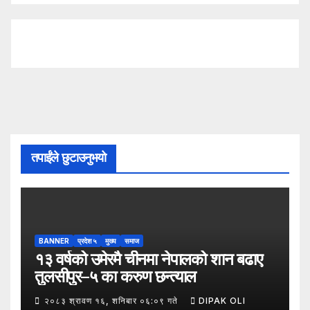
तपाईंले छुटाउनुभयो
BANNER
प्रदेश ५
मुख्य
समाज
१३ वर्षको उमेरमै चीनमा नेपालको शान बढाए
तुलसीपुर–५ का करुण छन्त्याल
२०८३ श्रावण १६, शनिबार ०६:०९ गते
DIPAK OLI