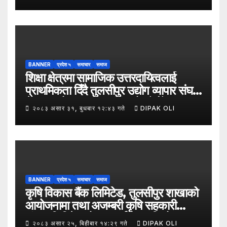
BANNER
प्रदेश ५
समाचार
समाज
शिक्षा क्षेत्रमा सामाजिक उत्तरदायित्वलाई
प्राथमिकता दिँदै तुलसीपुर उद्योग व्यापार संघले
नेपाल उद्योग व्यापार महासंघको पाँचौँ स्थापना
२०८३ असार ३१, बुधबार १२:४३ गते
DIPAK OLI
दिवसको अवसर पारेर तुलसीपुर
उपमहानगरपालिका–५, गैरापातु स्थित श्री
जनश्रमिक आ बि विद्यालयका विद्यार्थीहरूलाई
कापी तथा कलम वितरण गरेको छ।
BANNER
प्रदेश ५
समाचार
समाज
कृषि विकास बैंक लिमिटेड, तुलसीपुर शाखाको
आयोजनामा तथा अजम्बरी कृषि सहकारी
संस्था लिमिटेडको सहकार्यमा “कृषिको
२०८३ असार २५, बिहीबार १४:२९ गते
DIPAK OLI