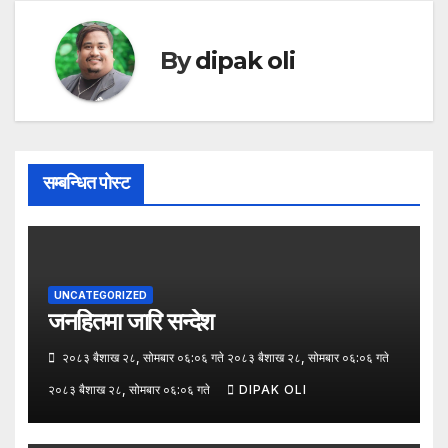
By
dipak oli
सम्बन्धित पोस्ट
UNCATEGORIZED
जनहितमा जारि सन्देश
२०८३ बैशाख २८, सोमबार ०६:०६ गते २०८३ बैशाख २८, सोमबार ०६:०६ गते
२०८३ बैशाख २८, सोमबार ०६:०६ गते
DIPAK OLI