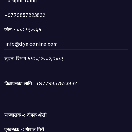
Tulsipur Dang
+9779857823832
फाेन:- ०८२६९००६१
info@diyaloonline.com
सुचना बिभाग ५१२८/२०८२/२०८३
विज्ञापनका लागि
: +9779857823832
सञ्चालक -: दीपक ओली
प्रबन्धक -: गोपाल गिरी