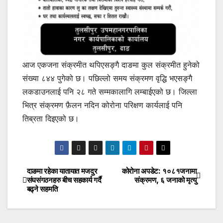
आज एकजना संक्रमीत थपिएसङ्गै दाङमा कुल संक्रमीत हुनेको
संख्या ८४४ पुगेको छ। पछिल्लो समय संक्रमण वृद्धि भएसङ्गै
लकडाउनलाई पनि २८ गते सम्मकालागि लम्बाईएको छ। जिल्ला
भित्र संक्रमण फ़ैलन नदिन कोरोना परिक्षण कार्यलाई पनि
तिब्रता दिइएको छ।
दाङमा रहेका यातायात मजदुर
कोरोना अपडेट: १०८१जनामा
Post
संघसंगठनहरु बीच सहकार्य गर्दै
संक्रमण, ६ जनाको मृत्यु
बढ्ने सहमति
navigation