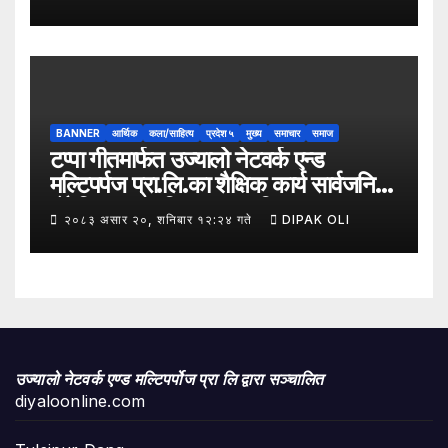
समावेशी रूपान्तरणका लागि मूल्य शृङ्खला
(VITA) कार्यक्रम अन्तर्गत तरकारी उत्पादक
किसान र व्यापारीबीच व्यवसाय विस्तार सम्बन्धी
अन्तरक्रिया गोष्ठी” सम्पन्न भएको छ।
BANNER
आर्थिक
कला/साहित्य
प्रदेश ५
मुख्य
समाचार
समाज
टप्पा गीतमार्फत उज्यालो नेटवर्क एन्ड
मल्टिपर्पज प्रा.लि.का शैक्षिक कार्य सार्वजनिक
हुँदै शिक्षा, सामाजिक उत्तरदायित्व र
२०८३ असार २०, शनिबार १२:२४ गते
DIPAK OLI
सकारात्मक सन्देशलाई
उज्यालो नेटवर्क एण्ड मल्टिपर्पोज प्रा लि द्वारा सञ्चालित
diyaloonline.com