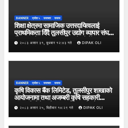
BANNER
प्रदेश ५
समाचार
समाज
शिक्षा क्षेत्रमा सामाजिक उत्तरदायित्वलाई
प्राथमिकता दिँदै तुलसीपुर उद्योग व्यापार संघले
नेपाल उद्योग व्यापार महासंघको पाँचौँ स्थापना
२०८३ असार ३१, बुधबार १२:४३ गते
DIPAK OLI
दिवसको अवसर पारेर तुलसीपुर
उपमहानगरपालिका–५, गैरापातु स्थित श्री
जनश्रमिक आ बि विद्यालयका विद्यार्थीहरूलाई
कापी तथा कलम वितरण गरेको छ।
BANNER
प्रदेश ५
समाचार
समाज
कृषि विकास बैंक लिमिटेड, तुलसीपुर शाखाको
आयोजनामा तथा अजम्बरी कृषि सहकारी
संस्था लिमिटेडको सहकार्यमा “कृषिको
२०८३ असार २५, बिहीबार १४:२९ गते
DIPAK OLI
समावेशी रूपान्तरणका लागि मूल्य शृङ्खला
(VITA) कार्यक्रम अन्तर्गत तरकारी उत्पादक
किसान र व्यापारीबीच व्यवसाय विस्तार सम्बन्धी