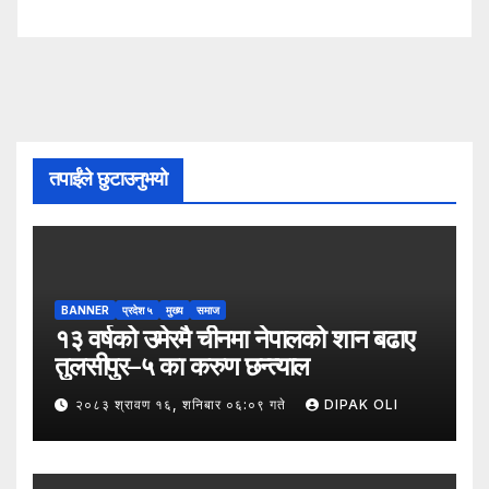
तपाईंले छुटाउनुभयो
BANNER
प्रदेश ५
मुख्य
समाज
१३ वर्षको उमेरमै चीनमा नेपालको शान बढाए
तुलसीपुर–५ का करुण छन्त्याल
२०८३ श्रावण १६, शनिबार ०६:०९ गते
DIPAK OLI