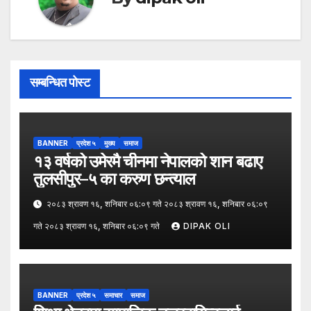
सम्बन्धित पोस्ट
BANNER
प्रदेश ५
मुख्य
समाज
१३ वर्षको उमेरमै चीनमा नेपालको शान बढाए
तुलसीपुर–५ का करुण छन्त्याल
२०८३ श्रावण १६, शनिबार ०६:०९ गते २०८३ श्रावण १६, शनिबार ०६:०९
गते २०८३ श्रावण १६, शनिबार ०६:०९ गते
DIPAK OLI
BANNER
प्रदेश ५
समाचार
समाज