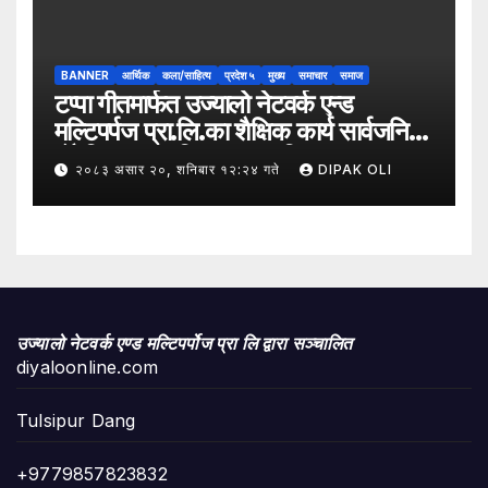
अन्तरक्रिया गोष्ठी” सम्पन्न भएको छ।
BANNER
आर्थिक
कला/साहित्य
प्रदेश ५
मुख्य
समाचार
समाज
टप्पा गीतमार्फत उज्यालो नेटवर्क एन्ड
मल्टिपर्पज प्रा.लि.का शैक्षिक कार्य सार्वजनिक
हुँदै शिक्षा, सामाजिक उत्तरदायित्व र
२०८३ असार २०, शनिबार १२:२४ गते
DIPAK OLI
सकारात्मक सन्देशलाई
उज्यालो नेटवर्क एण्ड मल्टिपर्पोज प्रा लि द्वारा सञ्चालित
diyaloonline.com
Tulsipur Dang
+9779857823832