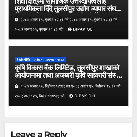
शिक्षा क्षेत्रमा सामाजिक उत्तरदायित्वलाई
प्राथमिकता दिँदै तुलसीपुर उद्योग व्यापार संघले
नेपाल उद्योग व्यापार महासंघको पाँचौँ स्थापना
२०८३ असार ३१, बुधबार १२:४३ गते २०८३ असार ३१, बुधबार १२:४३ गते
दिवसको अवसर पारेर तुलसीपुर
२०८३ असार ३१, बुधबार १२:४३ गते
DIPAK OLI
उपमहानगरपालिका–५, गैरापातु स्थित श्री
जनश्रमिक आ बि विद्यालयका विद्यार्थीहरूलाई
कापी तथा कलम वितरण गरेको छ।
BANNER
प्रदेश ५
समाचार
समाज
कृषि विकास बैंक लिमिटेड, तुलसीपुर शाखाको
आयोजनामा तथा अजम्बरी कृषि सहकारी संस्था
लिमिटेडको सहकार्यमा “कृषिको समावेशी
२०८३ असार २५, बिहीबार १४:२९ गते २०८३ असार २५, बिहीबार १४:२९ गते
रूपान्तरणका लागि मूल्य शृङ्खला (VITA)
२०८३ असार २५, बिहीबार १४:२९ गते
DIPAK OLI
कार्यक्रम अन्तर्गत तरकारी उत्पादक किसान र
व्यापारीबीच व्यवसाय विस्तार सम्बन्धी
अन्तरक्रिया गोष्ठी” सम्पन्न भएको छ।
Leave a Reply