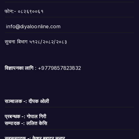
फाेन:- ०८२६९००६१
info@diyaloonline.com
सुचना बिभाग ५१२८/२०८२/२०८३
विज्ञापनका लागि
: +9779857823832
सञ्चालक -: दीपक ओली
प्रबन्धक -: गोपाल गिरी
सम्पादक -: ललित केसि
सहसम्पादक -: केशर बहादुर सुनार