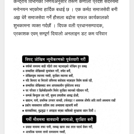
केन्द्रीय विभागको निर्णयअनुसार तरूण कर्णाली प्रदेश सदस्यमा
मनाेनयन भएकोमा हार्दिक बधाई छ । एक कर्मठ समाजसेवी बनी
अझ धेरै समाजसेवा गर्ने हाैसला बढाेस सफल कार्यकालको
शुभकामना व्यक्त गर्दछौं । दिपक वली प्रधानसम्पादक,
प्रकाशक एवम् सम्पूर्ण दियालो अनलाइन डट कम परिवार