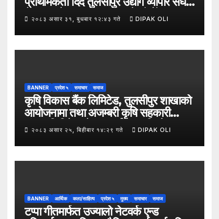
प्राथमिकता दिँदै तुलसीपुर उद्योग व्यापार संघले
नेपाल उद्योग व्यापार महासंघको पाँचौँ स्थापना
२०८३ असार ३१, बुधबार १२:४३ गते
DIPAK OLI
दिवसको अवसर पारेर तुलसीपुर
उपमहानगरपालिका–५, गैरापातु स्थित श्री
जनश्रमिक आ बि विद्यालयका विद्यार्थीहरूलाई
कापी तथा कलम वितरण गरेको छ।
BANNER
प्रदेश ५
समाचार
समाज
कृषि विकास बैंक लिमिटेड, तुलसीपुर शाखाको
आयोजनामा तथा अजम्बरी कृषि सहकारी
संस्था लिमिटेडको सहकार्यमा “कृषिको
२०८३ असार २५, बिहीबार १४:२९ गते
DIPAK OLI
समावेशी रूपान्तरणका लागि मूल्य शृङ्खला
(VITA) कार्यक्रम अन्तर्गत तरकारी उत्पादक
किसान र व्यापारीबीच व्यवसाय विस्तार सम्बन्धी
अन्तरक्रिया गोष्ठी” सम्पन्न भएको छ।
BANNER
आर्थिक
कला/साहित्य
प्रदेश ५
मुख्य
समाचार
समाज
टप्पा गीतमार्फत उज्यालो नेटवर्क एन्ड