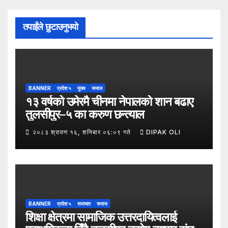
तपाईंले छुटाउनुभयो
BANNER
प्रदेश ५
मुख्य
समाज
१३ वर्षको उमेरमै चीनमा नेपालको शान बढाए
तुलसीपुर–५ का करुण छन्त्याल
२०८३ श्रावण १६, शनिबार ०६:०९ गते
DIPAK OLI
BANNER
प्रदेश ५
समाचार
समाज
शिक्षा क्षेत्रमा सामाजिक उत्तरदायित्वलाई