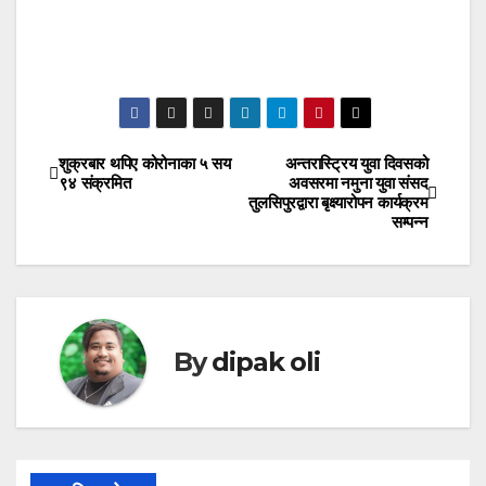
शुक्रबार थपिए कोरोनाका ५ सय
अन्तरास्ट्रिय युवा दिवसको
Post
९४ संक्रमित
अवसरमा नमुना युवा संसद
तुलसिपुरद्वारा बृक्ष्यारोपन कार्यक्रम
navigation
सम्पन्न
By
dipak oli