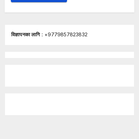
विज्ञापनका लागि
: +9779857823832