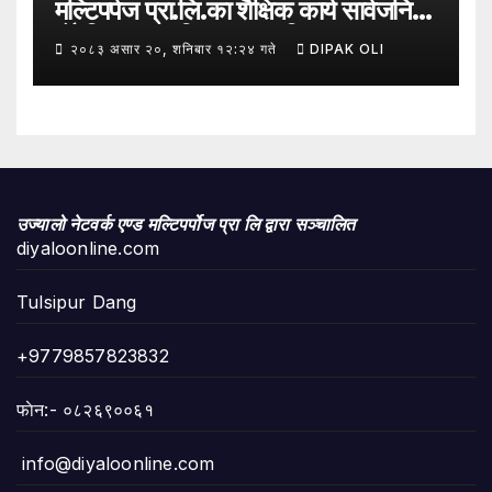
मल्टिपर्पज प्रा.लि.का शैक्षिक कार्य सार्वजनिक
हुँदै शिक्षा, सामाजिक उत्तरदायित्व र
२०८३ असार २०, शनिबार १२:२४ गते
DIPAK OLI
सकारात्मक सन्देशलाई
उज्यालो नेटवर्क एण्ड मल्टिपर्पोज प्रा लि द्वारा सञ्चालित
diyaloonline.com
Tulsipur Dang
+9779857823832
फाेन:- ०८२६९००६१
info@diyaloonline.com