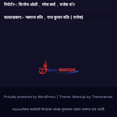
रिपोर्टर-: सिर्जना ओली
,
रमेश शर्मा
,
राजेश व
लि
सल्लाहकार:- नबराज वलि
,
राज कुमार वलि ( राजेश)
Proudly powered by WordPress
|
Theme:
Newsup
by
Themeansar
.
Home
नेकपा माओवादी केन्द्रका अध्यक्ष पुष्पकमल दाहाल प्रचण्ड दाङ आउँदै