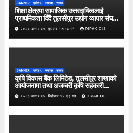
BANNER
प्रदेश ५
समाचार
समाज
शिक्षा क्षेत्रमा सामाजिक उत्तरदायित्वलाई
प्राथमिकता दिँदै तुलसीपुर उद्योग व्यापार संघले
नेपाल उद्योग व्यापार महासंघको पाँचौँ स्थापना
२०८३ असार ३१, बुधबार १२:४३ गते
DIPAK OLI
दिवसको अवसर पारेर तुलसीपुर
उपमहानगरपालिका–५, गैरापातु स्थित श्री
जनश्रमिक आ बि विद्यालयका विद्यार्थीहरूलाई
कापी तथा कलम वितरण गरेको छ।
BANNER
प्रदेश ५
समाचार
समाज
कृषि विकास बैंक लिमिटेड, तुलसीपुर शाखाको
आयोजनामा तथा अजम्बरी कृषि सहकारी
संस्था लिमिटेडको सहकार्यमा “कृषिको
२०८३ असार २५, बिहीबार १४:२९ गते
DIPAK OLI
समावेशी रूपान्तरणका लागि मूल्य शृङ्खला
(VITA) कार्यक्रम अन्तर्गत तरकारी उत्पादक
किसान र व्यापारीबीच व्यवसाय विस्तार सम्बन्धी
अन्तरक्रिया गोष्ठी” सम्पन्न भएको छ।