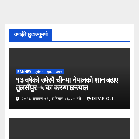
तपाईंले छुटाउनुभयो
BANNER
प्रदेश ५
मुख्य
समाज
१३ वर्षको उमेरमै चीनमा नेपालको शान बढाए
तुलसीपुर–५ का करुण छन्त्याल
२०८३ श्रावण १६, शनिबार ०६:०९ गते
DIPAK OLI