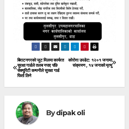
बिराटनगरकाे जुट मिलमा कार्यरत
कोरोना उपडेट: १२०१ जनामा
Post
सुरक्षा गार्डले तलब नपाए पछि
संक्रमण , १४ जनाको मृत्यु
सेक्युरिटी कम्पनीले सुरक्षा गार्ड
navigation
फिर्ता लिने
By
dipak oli