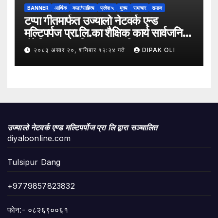
BANNER
आर्थिक
कला/साहित्य
प्रदेश ५
मुख्य
समाचार
समाज
टप्पा गीतमार्फत उज्यालो नेटवर्क एन्ड
मल्टिपर्पज प्रा.लि.का शैक्षिक कार्य सार्वजनिक
हुँदै शिक्षा, सामाजिक उत्तरदायित्व र
२०८३ असार २०, शनिबार १२:२४ गते
DIPAK OLI
सकारात्मक सन्देशलाई
उज्यालो नेटवर्क एण्ड मल्टिपर्पोज प्रा लि द्वारा सञ्चालित
diyaloonline.com
Tulsipur Dang
+9779857823832
फाेन:- ०८२६९००६१