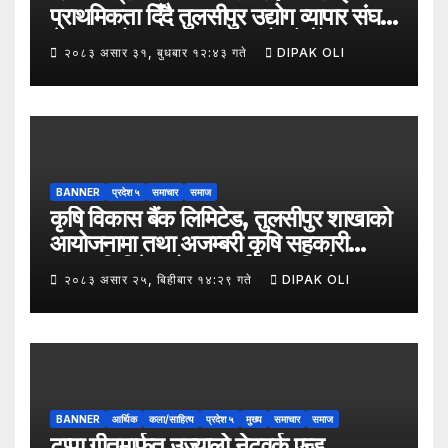
प्राथमिकता दिँदै तुलसीपुर उद्योग व्यापार संघले
नेपाल उद्योग व्यापार महासंघको पाँचौँ स्थापना
२०८३ असार ३१, बुधबार १२:४३ गते
DIPAK OLI
दिवसको अवसर पारेर तुलसीपुर
उपमहानगरपालिका–५, गैरापातु स्थित श्री
जनश्रमिक आ बि विद्यालयका विद्यार्थीहरूलाई
कापी तथा कलम वितरण गरेको छ।
BANNER
प्रदेश ५
समाचार
समाज
कृषि विकास बैंक लिमिटेड, तुलसीपुर शाखाको
आयोजनामा तथा अजम्बरी कृषि सहकारी
संस्था लिमिटेडको सहकार्यमा “कृषिको
२०८३ असार २५, बिहीबार १४:२९ गते
DIPAK OLI
समावेशी रूपान्तरणका लागि मूल्य शृङ्खला
(VITA) कार्यक्रम अन्तर्गत तरकारी उत्पादक
किसान र व्यापारीबीच व्यवसाय विस्तार सम्बन्धी
अन्तरक्रिया गोष्ठी” सम्पन्न भएको छ।
BANNER
आर्थिक
कला/साहित्य
प्रदेश ५
मुख्य
समाचार
समाज
टप्पा गीतमार्फत उज्यालो नेटवर्क एन्ड