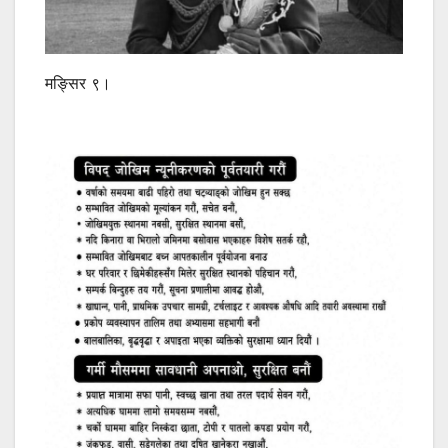
मङ्सिर ९।