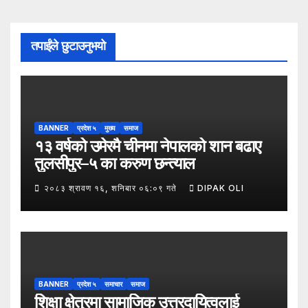
तपाईंले छुटाउनुभयो
BANNER
प्रदेश ५
मुख्य
समाज
१३ वर्षको उमेरमै चीनमा नेपालको शान बढाए
तुलसीपुर–५ का करुण छन्त्याल
२०८३ श्रावण १६, शनिबार ०६:०९ गते
DIPAK OLI
BANNER
प्रदेश ५
समाचार
समाज
शिक्षा क्षेत्रमा सामाजिक उत्तरदायित्वलाई