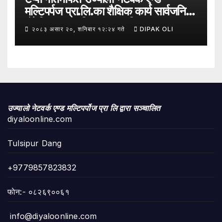
मल्टिपर्पज प्रा.लि.का शैक्षिक कार्य सार्वजनिक
हुँदै शिक्षा, सामाजिक उत्तरदायित्व र
२०८३ असार २०, शनिबार १२:२४ गते
DIPAK OLI
सकारात्मक सन्देशलाई
उज्यालो नेटवर्क एण्ड मल्टिपर्पोज प्रा लि द्वारा सञ्चालित
diyaloonline.com
Tulsipur Dang
+9779857823832
फाेन:- ०८२६९००६१
info@diyaloonline.com