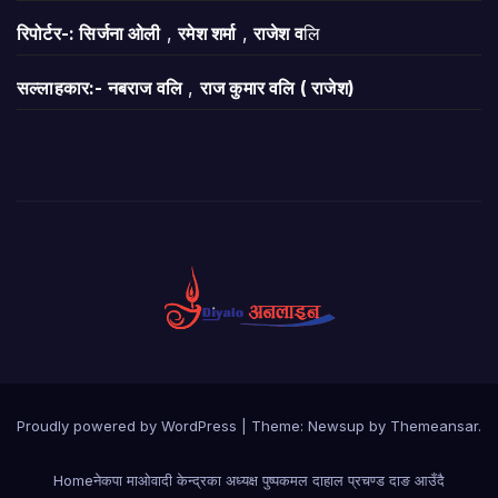
रिपोर्टर-: सिर्जना ओली
,
रमेश शर्मा
,
राजेश व
लि
सल्लाहकार:- नबराज वलि
,
राज कुमार वलि ( राजेश)
Proudly powered by WordPress
|
Theme:
Newsup
by
Themeansar
.
Home
नेकपा माओवादी केन्द्रका अध्यक्ष पुष्पकमल दाहाल प्रचण्ड दाङ आउँदै