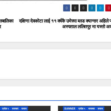
ालबालिका
दक्षिणा देवकोटा लाई ११ वर्षकै उमेरमा ब्लड क्यान्सर अहिले
ग
अस्पताल ललितपुर मा यस्तो अव
प्रदेश ५
समाचार
समाज
BANNER
प्रदेश ५
समाचार
समाज