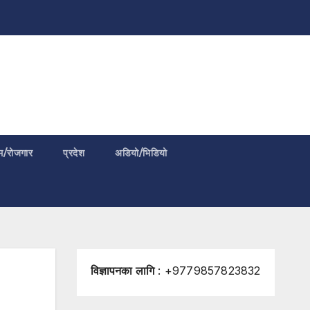
म/रोजगार
प्रदेश
अडियो/भिडियो
विज्ञापनका लागि
: +9779857823832