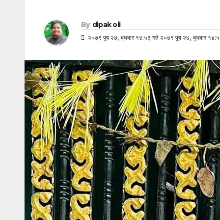
By
dipak oli
२०७९ पुष २७, बुधबार १४:५३ गते २०७९ पुष २७, बुधबार १४:५