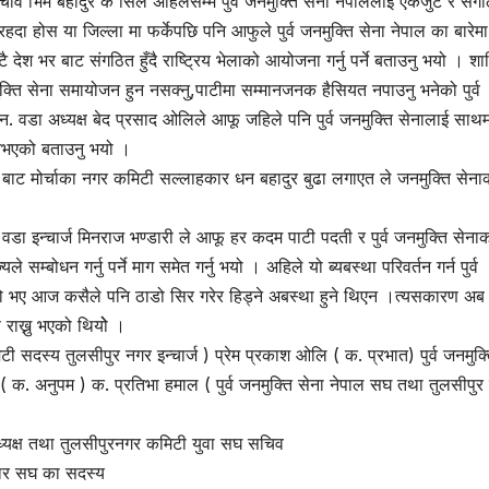
सचीव भिम बहादुर के सिले अहिलेसम्म पुर्व जनमुक्ति सेना नेपाललाइ एकजुट र सग
ा होस या जिल्ला मा फर्केपछि पनि आफुले पुर्व जनमुक्ति सेना नेपाल का बारेम
श भर बाट संगठित हुँदै राष्ट्रिय भेलाको आयोजना गर्नु पर्ने बताउनु भयो । शान
क्ति सेना समायोजन हुन नसक्नु,पाटीमा सम्मानजनक हैसियत नपाउनु भनेको पुर्व
 ५ न. वडा अध्यक्ष बेद प्रसाद ओलिले आफू जहिले पनि पुर्व जनमुक्ति सेनालाई साथ
ब नभएको बताउनु भयो ।
्रेम बाट मोर्चाका नगर कमिटी सल्लाहकार धन बहादुर बुढा लगाएत ले जनमुक्ति सेना
ा इन्चार्ज मिनराज भण्डारी ले आफू हर कदम पाटी पदती र पुर्व जनमुक्ति सेना
ले सम्बोधन गर्नु पर्ने माग समेत गर्नु भयो । अहिले यो ब्यबस्था परिवर्तन गर्न पुर्व
को भए आज कसैले पनि ठाडो सिर गरेर हिड्ने अबस्था हुने थिएन ।त्यसकारण अब
ण राख्नु भएको थियोे ।
िटी सदस्य तुलसीपुर नगर इन्चार्ज ) प्रेम प्रकाश ओलि ( क. प्रभात) पुर्व जनमुक्
( क. अनुपम ) क. प्रतिभा हमाल ( पुर्व जनमुक्ति सेना नेपाल सघ तथा तुलसीपुर
पाध्यक्ष तथा तुलसीपुरनगर कमिटी युवा सघ सचिव
ापार सघ का सदस्य