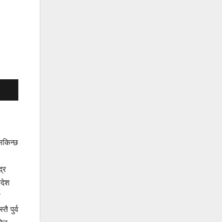
सकिन्छ
द्र
रदेश
व
ै पुर्व