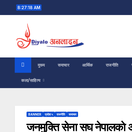
Skip
8:27:19 AM
to
content
मुख्य
समाचार
आर्थिक
राजनीति
कला/साहित्य
BANNER
प्रदेश ५
राजनीति
समाचार
जनमुक्ति सेना सघ नेपालकाे 