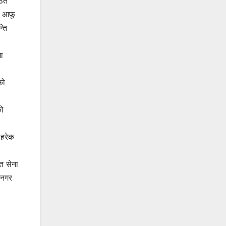
ठित
ा आफू
्ति
मा
को
को
 हरेक
ति सेना
 नगर