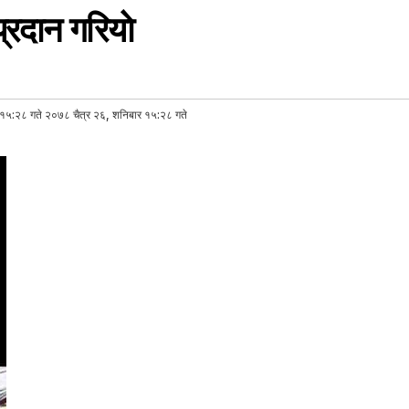
रदान गरियाे
१५:२८ गते २०७८ चैत्र २६, शनिबार १५:२८ गते