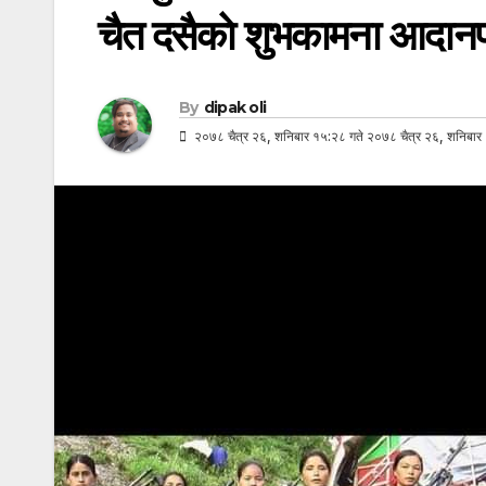
चैत दसैकाे शुभकामना आदानप्
By
dipak oli
२०७८ चैत्र २६, शनिबार १५:२८ गते २०७८ चैत्र २६, शनिबार 