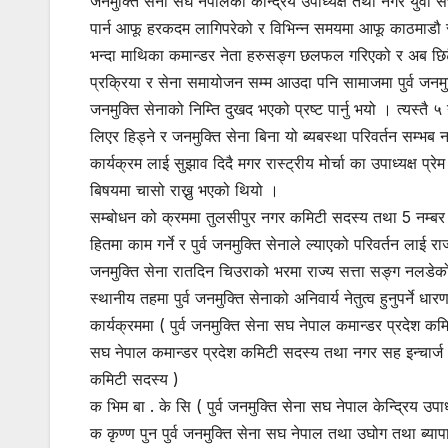
जनमुक्ति सेना सघ नेपालका केन्द्रिय उपाध्यक्ष तथा नगर युवा 
पार्न आफू हरकदम लागिपरेको र विभिन्न समयमा आफू काठमाडौ रहद
भन्दा माथिका कमान्डर नेता हरुसङ्ग छलफल गरिएको र अब छिटै दे
प्रक्रिया र सेना समायोजन सम्म आउदा पनि सामाजमा पुर्व जनमु
जनमुक्ति सेनाको निम्ति दुखद भएको प्रष्ट पार्नु भयो । त्यस्तै
लिएर हिड्ने र जनमुक्ति सेना बिना यो ब्यबस्था परिवर्तन सम्भ
कार्यक्रम लाई सुझाव दिदै मगर रास्ट्रीय मोर्चा का उपाध्यक्ष प
बिषयमा चासो राख्नु भएको थियो ।
सम्बोधन को क्रममा तुलसीपुर नगर कमिटी सदस्य तथा 5 नम्बर वड
हितमा काम गर्ने र पुर्व जनमुक्ति सेनाले ल्याएको परिवर्तन लाई राज्य
जनमुक्ति सेना रातदिन चिउराको भरमा राज्य सत्ता सङ्ग नलडे
स्थानीय तहमा पुर्व जनमुक्ति सेनाको अनिवार्य नेतुत्व हुनुपर्ने धार
कार्यक्रममा ( पुर्व जनमुक्ति सेना सघ नेपाल कमान्डर प्रदेश कम
सघ नेपाल कमान्डर प्रदेश कमिटी सदस्य तथा नगर सह इन्चार्ज 
कमिटी सदस्य )
क भिम बा . के सि ( पुर्व जनमुक्ति सेना सघ नेपाल केन्द्रिय उ
क कृण्ण पुन पुर्व जनमुक्ति सेना सघ नेपाल तथा उघोग तथा ब्य