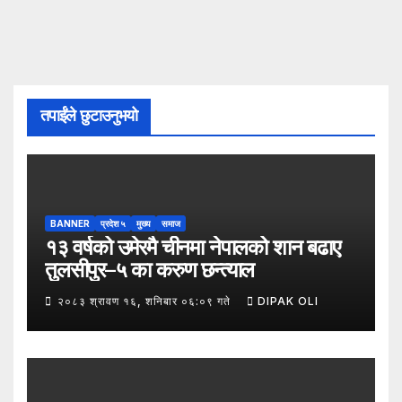
तपाईंले छुटाउनुभयो
BANNER
प्रदेश ५
मुख्य
समाज
१३ वर्षको उमेरमै चीनमा नेपालको शान बढाए
तुलसीपुर–५ का करुण छन्त्याल
२०८३ श्रावण १६, शनिबार ०६:०९ गते
DIPAK OLI