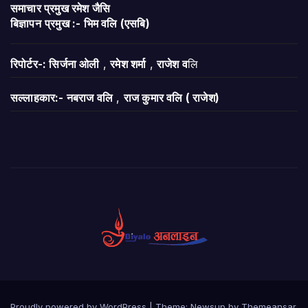
समाचार प्रमुख रमेश जैसि
बिज्ञापन
प्रमुख :- भिम वलि (एसबि)
रिपोर्टर-: सिर्जना ओली
,
रमेश शर्मा
,
राजेश व
लि
सल्लाहकार:- नबराज वलि
,
राज कुमार वलि ( राजेश)
Proudly powered by WordPress
|
Theme:
Newsup
by
Themeansar
.