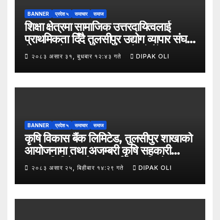
BANNER
प्रदेश ५
समाचार
समाज
शिक्षा क्षेत्रमा सामाजिक उत्तरदायित्वलाई
प्राथमिकता दिँदै तुलसीपुर उद्योग व्यापार संघले
नेपाल उद्योग व्यापार महासंघको पाँचौँ स्थापना
२०८३ असार ३१, बुधबार १२:४३ गते
DIPAK OLI
दिवसको अवसर पारेर तुलसीपुर
उपमहानगरपालिका–५, गैरापातु स्थित श्री
जनश्रमिक आ बि विद्यालयका विद्यार्थीहरूलाई
कापी तथा कलम वितरण गरेको छ।
BANNER
प्रदेश ५
समाचार
समाज
कृषि विकास बैंक लिमिटेड, तुलसीपुर शाखाको
आयोजनामा तथा अजम्बरी कृषि सहकारी
संस्था लिमिटेडको सहकार्यमा “कृषिको
२०८३ असार २५, बिहीबार १४:२९ गते
DIPAK OLI
समावेशी रूपान्तरणका लागि मूल्य शृङ्खला
(VITA) कार्यक्रम अन्तर्गत तरकारी उत्पादक
किसान र व्यापारीबीच व्यवसाय विस्तार सम्बन्धी
अन्तरक्रिया गोष्ठी” सम्पन्न भएको छ।