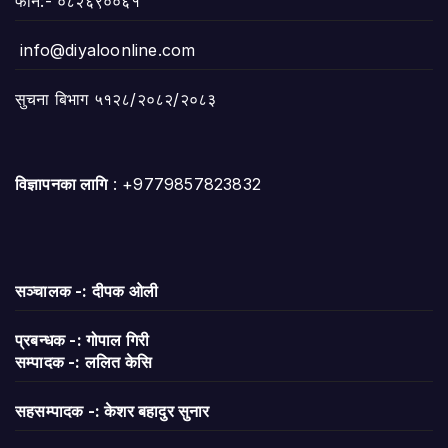
फाेन:- ०८२६९००६१
info@diyaloonline.com
सुचना बिभाग ५१२८/२०८२/२०८३
विज्ञापनका लागि
: +9779857823832
सञ्चालक -: दीपक ओली
प्रबन्धक -: गोपाल गिरी
सम्पादक -: ललित केसि
सहसम्पादक -: केशर बहादुर सुनार