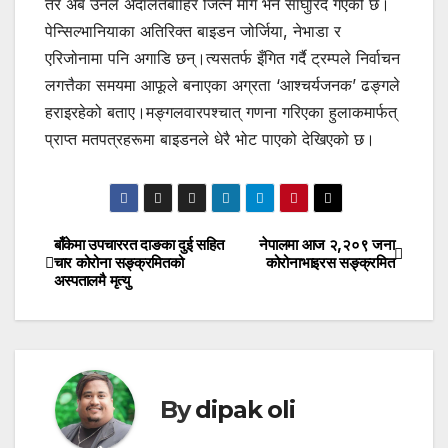
तर अब उनले अदालतबाहिर जित्ने मार्ग भने साँघुरिँदै गएको छ।
पेन्सिल्भानियाका अतिरिक्त बाइडन जोर्जिया, नेभाडा र
एरिजोनामा पनि अगाडि छन्।त्यसतर्फ इँगित गर्दै ट्रम्पले निर्वाचन
लगत्तैका समयमा आफूले बनाएका अग्रता ‘आश्चर्यजनक’ ढङ्गले
हराइरहेको बताए।मङ्गलवारपश्चात् गणना गरिएका हुलाकमार्फत्
प्राप्त मतपत्रहरूमा बाइडनले धेरै भोट पाएको देखिएको छ।
बाँकेमा उपचाररत दाङका दुई सहित
नेपालमा आज २,२०९ जना
Post
चार कोरोना सङ्क्रमितको
कोरोनाभाइरस सङ्क्रमित
अस्पतालमै मृत्यु
navigation
By
dipak oli