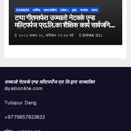
BANNER
आर्थिक
कला/साहित्य
प्रदेश ५
मुख्य
समाचार
समाज
टप्पा गीतमार्फत उज्यालो नेटवर्क एन्ड
मल्टिपर्पज प्रा.लि.का शैक्षिक कार्य सार्वजनिक
हुँदै शिक्षा, सामाजिक उत्तरदायित्व र
२०८३ असार २०, शनिबार १२:२४ गते
DIPAK OLI
सकारात्मक सन्देशलाई
उज्यालो नेटवर्क एण्ड मल्टिपर्पोज प्रा लि द्वारा सञ्चालित
diyaloonline.com
Tulsipur Dang
+9779857823832