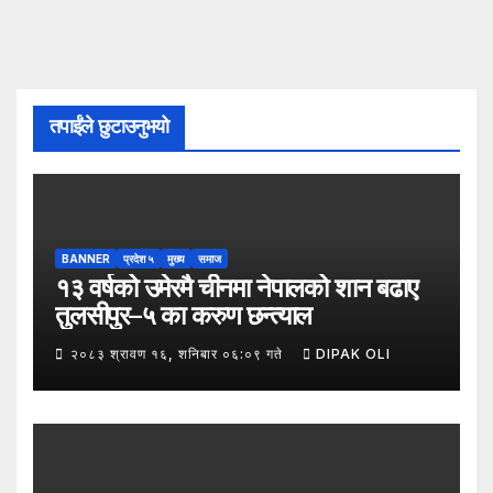
तपाईंले छुटाउनुभयो
BANNER
प्रदेश ५
मुख्य
समाज
१३ वर्षको उमेरमै चीनमा नेपालको शान बढाए
तुलसीपुर–५ का करुण छन्त्याल
२०८३ श्रावण १६, शनिबार ०६:०९ गते
DIPAK OLI