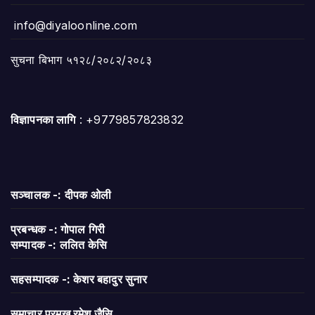
info@diyaloonline.com
सुचना बिभाग ५१२८/२०८२/२०८३
विज्ञापनका लागि
: +9779857823832
सञ्चालक -: दीपक ओली
प्रबन्धक -: गोपाल गिरी
सम्पादक -: ललित केसि
सहसम्पादक -: केशर बहादुर सुनार
समाचार प्रमुख रमेश जैसि