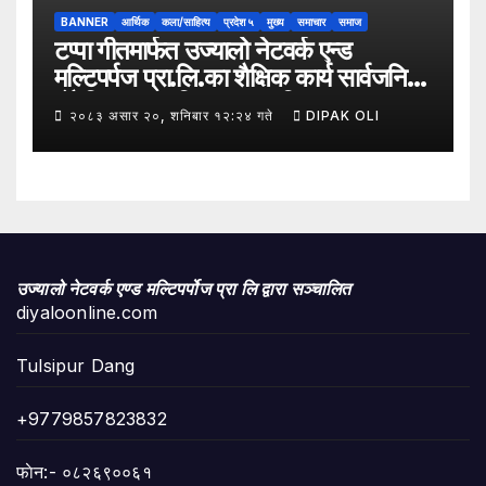
BANNER
आर्थिक
कला/साहित्य
प्रदेश ५
मुख्य
समाचार
समाज
टप्पा गीतमार्फत उज्यालो नेटवर्क एन्ड
मल्टिपर्पज प्रा.लि.का शैक्षिक कार्य सार्वजनिक
हुँदै शिक्षा, सामाजिक उत्तरदायित्व र
२०८३ असार २०, शनिबार १२:२४ गते
DIPAK OLI
सकारात्मक सन्देशलाई
उज्यालो नेटवर्क एण्ड मल्टिपर्पोज प्रा लि द्वारा सञ्चालित
diyaloonline.com
Tulsipur Dang
+9779857823832
फाेन:- ०८२६९००६१