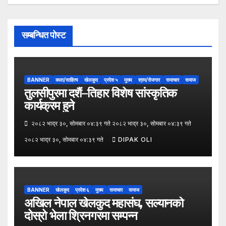
सम्बन्धित पोस्ट
BANNER
कला/साहित्य
खेलकुद
प्रदेश ५
मुख्य
श्रम/रोजगार
समाचार
समाज
तुलसीपुरमा दशैं–तिहार विशेष सांस्कृतिक
कार्यक्रम हुने
२०८२ भाद्र ३०, सोमबार ०४:३९ गते २०८२ भाद्र ३०, सोमबार ०४:३९ गते
२०८२ भाद्र ३०, सोमबार ०४:३९ गते
DIPAK OLI
BANNER
खेलकुद
प्रदेश ६
मुख्य
समाचार
समाज
अखिल नेपाल खेलकुद महासंघ, सल्यानको
दोस्रो भेला श्रिनगरमा सम्पन्न