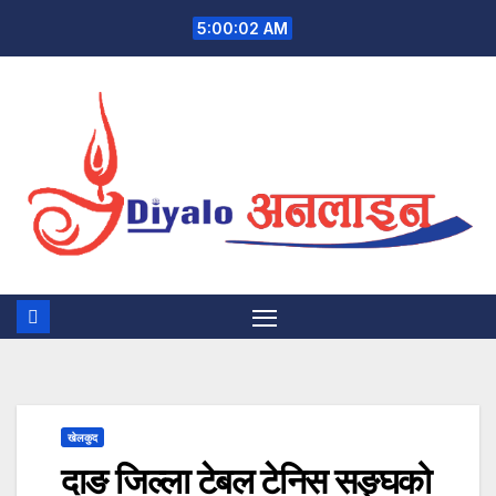
Skip
5:00:02 AM
to
content
खेलकुद
दाङ जिल्ला टेबल टेनिस सङ्घको