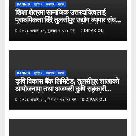
BANNER
प्रदेश ५
समाचार
समाज
शिक्षा क्षेत्रमा सामाजिक उत्तरदायित्वलाई
प्राथमिकता दिँदै तुलसीपुर उद्योग व्यापार संघले
नेपाल उद्योग व्यापार महासंघको पाँचौँ स्थापना
२०८३ असार ३१, बुधबार १२:४३ गते
DIPAK OLI
दिवसको अवसर पारेर तुलसीपुर
उपमहानगरपालिका–५, गैरापातु स्थित श्री
जनश्रमिक आ बि विद्यालयका विद्यार्थीहरूलाई
कापी तथा कलम वितरण गरेको छ।
BANNER
प्रदेश ५
समाचार
समाज
कृषि विकास बैंक लिमिटेड, तुलसीपुर शाखाको
आयोजनामा तथा अजम्बरी कृषि सहकारी
संस्था लिमिटेडको सहकार्यमा “कृषिको
२०८३ असार २५, बिहीबार १४:२९ गते
DIPAK OLI
समावेशी रूपान्तरणका लागि मूल्य शृङ्खला
(VITA) कार्यक्रम अन्तर्गत तरकारी उत्पादक
किसान र व्यापारीबीच व्यवसाय विस्तार सम्बन्धी
अन्तरक्रिया गोष्ठी” सम्पन्न भएको छ।