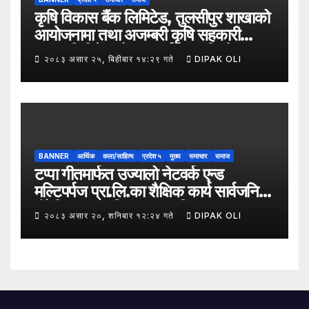
कृषि विकास बैंक लिमिटेड, तुलसीपुर शाखाको
आयोजनामा तथा अजम्बरी कृषि सहकारी
संस्था लिमिटेडको सहकार्यमा “कृषिको
२०८३ असार २५, बिहीबार १४:२९ गते
DIPAK OLI
समावेशी रूपान्तरणका लागि मूल्य शृङ्खला
(VITA) कार्यक्रम अन्तर्गत तरकारी उत्पादक
किसान र व्यापारीबीच व्यवसाय विस्तार सम्बन्धी
अन्तरक्रिया गोष्ठी” सम्पन्न भएको छ।
BANNER
आर्थिक
कला/साहित्य
प्रदेश ५
मुख्य
समाचार
समाज
टप्पा गीतमार्फत उज्यालो नेटवर्क एन्ड
मल्टिपर्पज प्रा.लि.का शैक्षिक कार्य सार्वजनिक
हुँदै शिक्षा, सामाजिक उत्तरदायित्व र
२०८३ असार २०, शनिबार १२:२४ गते
DIPAK OLI
सकारात्मक सन्देशलाई