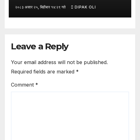
रूपान्तरणका लागि मूल्य शृङ्खला (VITA)
२०८३ असार २५, बिहीबार १४:२९ गते
DIPAK OLI
कार्यक्रम अन्तर्गत तरकारी उत्पादक किसान र
व्यापारीबीच व्यवसाय विस्तार सम्बन्धी
अन्तरक्रिया गोष्ठी” सम्पन्न भएको छ।
Leave a Reply
Your email address will not be published.
Required fields are marked
*
Comment
*