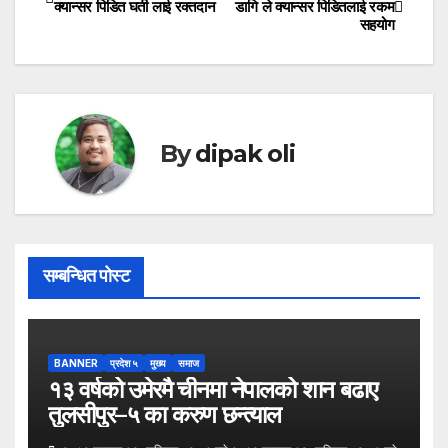
क्यान्सर पिडित घर्ती लाई रक्तदान
डागि ले क्यान्सर पिडितलाई रकम
सहयोग
navigation
By
dipak oli
सम्बन्धित पोस्ट
BANNER
प्रदेश ५
मुख्य
समाज
१३ वर्षको उमेरमै चीनमा नेपालको शान बढाए
तुलसीपुर–५ का करुण छन्त्याल