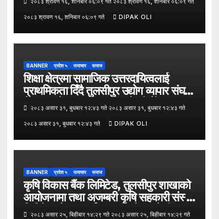
२०८३ श्रावण १६, शनिबार ०६:०९ गते २०८३ श्रावण १६, शनिबार ०६:०९ गते
२०८३ श्रावण १६, शनिबार ०६:०९ गते
DIPAK OLI
BANNER
प्रदेश ५
समाचार
समाज
शिक्षा क्षेत्रमा सामाजिक उत्तरदायित्वलाई
प्राथमिकता दिँदै तुलसीपुर उद्योग व्यापार संघले
नेपाल उद्योग व्यापार महासंघको पाँचौँ स्थापना
२०८३ असार ३१, बुधबार १२:४३ गते २०८३ असार ३१, बुधबार १२:४३ गते
दिवसको अवसर पारेर तुलसीपुर
२०८३ असार ३१, बुधबार १२:४३ गते
DIPAK OLI
उपमहानगरपालिका–५, गैरापातु स्थित श्री
जनश्रमिक आ बि विद्यालयका विद्यार्थीहरूलाई
कापी तथा कलम वितरण गरेको छ।
BANNER
प्रदेश ५
समाचार
समाज
कृषि विकास बैंक लिमिटेड, तुलसीपुर शाखाको
आयोजनामा तथा अजम्बरी कृषि सहकारी संस्था
लिमिटेडको सहकार्यमा “कृषिको समावेशी
२०८३ असार २५, बिहीबार १४:२९ गते २०८३ असार २५, बिहीबार १४:२९ गते