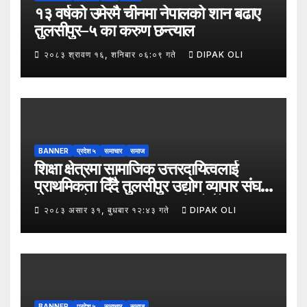
१३ वर्षको उमेरमै चीनमा नेपालको शान बढाए
तुलसीपुर–५ का करुण छन्त्याल
२०८३ श्रावण १६, शनिबार ०६:०९ गते
DIPAK OLI
BANNER
प्रदेश ५
समाचार
समाज
शिक्षा क्षेत्रमा सामाजिक उत्तरदायित्वलाई
प्राथमिकता दिँदै तुलसीपुर उद्योग व्यापार संघले
नेपाल उद्योग व्यापार महासंघको पाँचौँ स्थापना
२०८३ असार ३१, बुधबार १२:४३ गते
DIPAK OLI
दिवसको अवसर पारेर तुलसीपुर
उपमहानगरपालिका–५, गैरापातु स्थित श्री
जनश्रमिक आ बि विद्यालयका विद्यार्थीहरूलाई
कापी तथा कलम वितरण गरेको छ।
BANNER
प्रदेश ५
समाचार
समाज