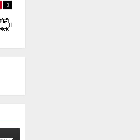
ोपेली
टबलर