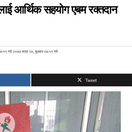
ित लाई आर्थिक सहयोग एबम रक्तदान
७:५९ गते २०७७ भाद्र २४, बुधबार ०७:५९ गते
Tweet