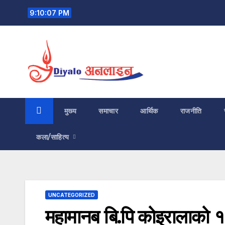
Skip
9:10:08 PM
to
content
मुख्य
समाचार
आर्थिक
राजनीति
कला/साहित्य
UNCATEGORIZED
महामानब बि.पि कोइरालाको 