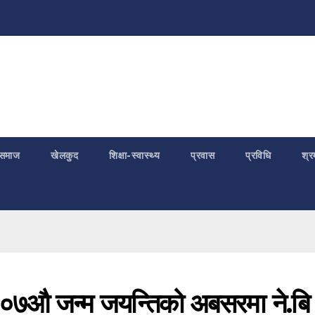
समाज
खेलकुद
शिक्षा-स्वास्थ्य
प्रवास
प्रविधि
श्र
१०७औ जन्म जयन्तिको अबसरमा ने.बि