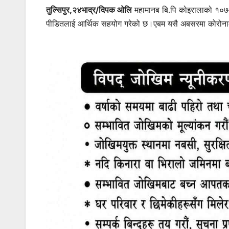
तुल्सिपुर,२४भाद्र/दिपक ओलि
महामानब बि.पि कोइरालाको १०७औ ज
पीडितलाई आर्थिक सहयोग गरेको छ।एबम यसै अबसरमा कोरोनाको म