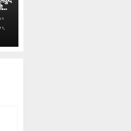
ेलकुद
भोलि
०८२
न ९,