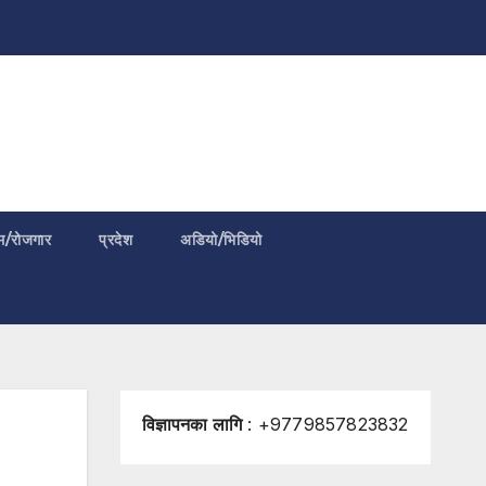
म/रोजगार
प्रदेश
अडियो/भिडियो
विज्ञापनका लागि
: +9779857823832