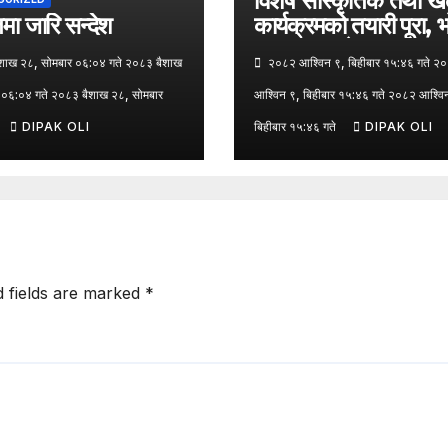
विशेष सांस्कृतिक तथा ख
ा जारि सन्देश
कार्यक्रमको तयारी पूरा, 
पत्रकार सम्मेलन
ाख २८, सोमबार ०६:०४ गते २०८३ बैशाख
२०८२ आश्विन ९, बिहीबार १५:४६ गते २
 ०६:०४ गते २०८३ बैशाख २८, सोमबार
आश्विन ९, बिहीबार १५:४६ गते २०८२ आश्वि
DIPAK OLI
बिहीबार १५:४६ गते
DIPAK OLI
d fields are marked
*