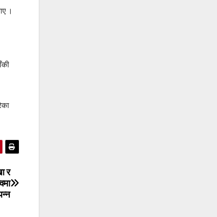
ताए ।
ाँकी
रेका
ा र
्वमा
न्न