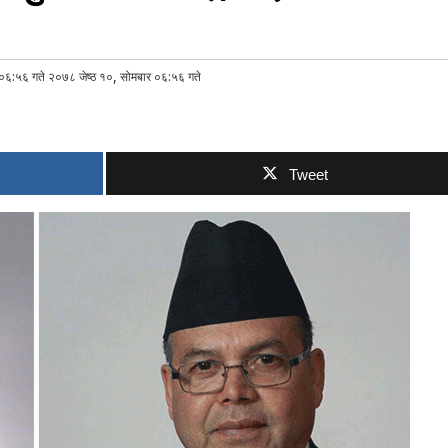
०६:५६ गते २०७८ जेष्ठ १०, सोमबार ०६:५६ गते
Tweet