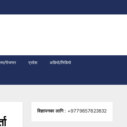
्रम/रोजगार
प्रदेश
अडियो/भिडियो
विज्ञापनका लागि
: +9779857823832
ता