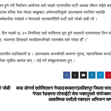
म हुने गरी निर्वाचन आयोगमा दर्ता भएको प्रस्तावित पार्टी अध्यक्ष जीवन राईले ब
टक वरिष्ठ नेता नेपाल समूहबाट अनेरास्ववियुको उपाध्यक्षमा पराजित भएपछि
म्मेवारीमा नरहेको र नेपालको जानकारीविनै पार्टी दर्ता गरेको दाबी गरे ।
३ दिन भएको छ, ४५ दिनभित्र दर्ता प्रक्रिया पूरा हुने भएकाले प्रमाणपत्र लिन ब
न, स्वतन्त्र हिसाबले साथीहरूसँगको परामर्शमा दर्ता गरेका हौँ ।’
च सदस्यीय पदाधिकारी छ । उपाध्यक्षमा कास्कीकी कल्पना गुरुङ, महासचिवमा काभ्
ाँचीका सुशील खनाल छन् । राई भने संखुवासभाका हुन् ।
 जाेडी
ब्लड डाेनर्स एसाेसिएसन नेपाल(ब्लडदान)ललितपुर जिल्ला साख
नेपाल रेडक्रस साेसाईटी सेवा भक्तपुरकाे संयाेजकत
आकश्मिक घरदैलाे रक्तदान अभियान सम्प