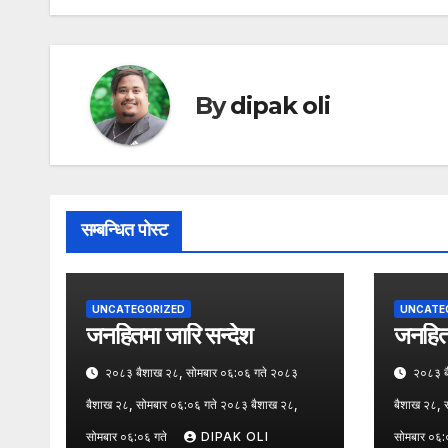
By
dipak oli
सम्बन्धित पोस्ट
UNCATEGORIZED
UNCATE
जनहितमा जारि सन्देश
जनहितम
२०८३ बैशाख २८, सोमबार ०६:०६ गते २०८३
२०८३ बै
बैशाख २८, सोमबार ०६:०६ गते २०८३ बैशाख २८,
बैशाख २८, 
सोमबार ०६:०६ गते
DIPAK OLI
सोमबार ०६: