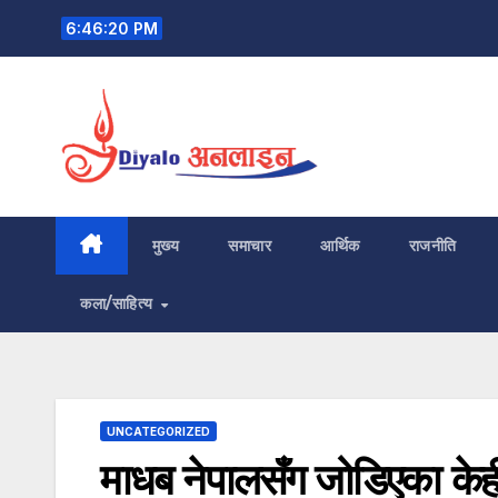
Skip
6:46:21 PM
to
content
मुख्य
समाचार
आर्थिक
राजनीति
कला/साहित्य
UNCATEGORIZED
माधब नेपालसँग जोडिएका केही य