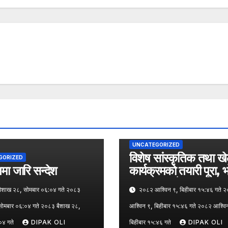
UNCATEGORIZED
विशेष सांस्कृतिक तथा ख
GORIZED
ा जारि सन्देश
कार्यक्रमको तयारी पूरा, 
पत्रकार सम्मेलन
शाख २८, सोमबार ०६:०४ गते २०८३
२०८२ आश्विन ९, बिहीबार १५:४६ गते 
सोमबार ०६:०४ गते २०८३ बैशाख २८,
आश्विन ९, बिहीबार १५:४६ गते २०८२ आश्वि
०४ गते
DIPAK OLI
बिहीबार १५:४६ गते
DIPAK OLI