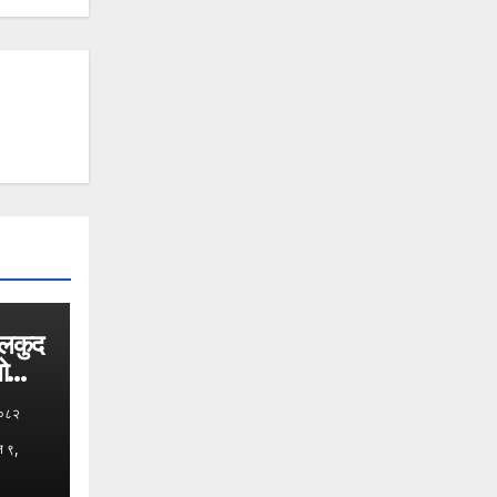
ेलकुद
भोलि
२०८२
न ९,