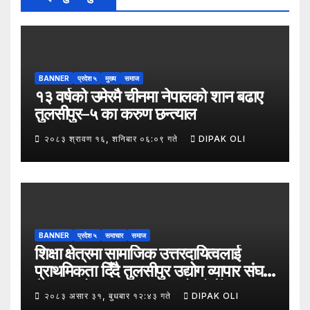
BANNER
प्रदेश ५
मुख्य
समाज
१३ वर्षको उमेरमै चीनमा नेपालको शान बढाए
तुलसीपुर–५ का करुण छन्त्याल
२०८३ श्रावण १६, शनिबार ०६:०९ गते
DIPAK OLI
BANNER
प्रदेश ५
समाचार
समाज
शिक्षा क्षेत्रमा सामाजिक उत्तरदायित्वलाई
प्राथमिकता दिँदै तुलसीपुर उद्योग व्यापार संघले
नेपाल उद्योग व्यापार महासंघको पाँचौँ स्थापना
२०८३ असार ३१, बुधबार १२:४३ गते
DIPAK OLI
दिवसको अवसर पारेर तुलसीपुर