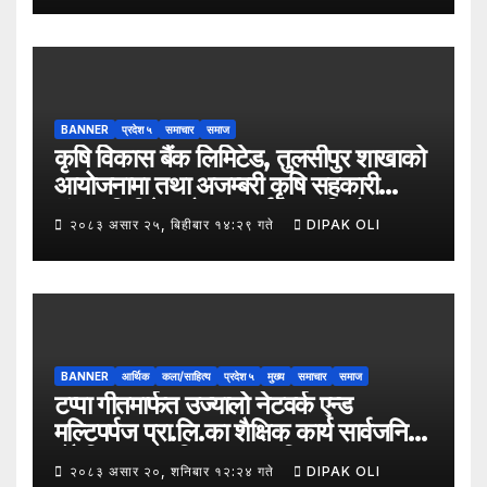
उपमहानगरपालिका–५, गैरापातु स्थित श्री
जनश्रमिक आ बि विद्यालयका विद्यार्थीहरूलाई
कापी तथा कलम वितरण गरेको छ।
BANNER
प्रदेश ५
समाचार
समाज
कृषि विकास बैंक लिमिटेड, तुलसीपुर शाखाको
आयोजनामा तथा अजम्बरी कृषि सहकारी
संस्था लिमिटेडको सहकार्यमा “कृषिको
२०८३ असार २५, बिहीबार १४:२९ गते
DIPAK OLI
समावेशी रूपान्तरणका लागि मूल्य शृङ्खला
(VITA) कार्यक्रम अन्तर्गत तरकारी उत्पादक
किसान र व्यापारीबीच व्यवसाय विस्तार सम्बन्धी
अन्तरक्रिया गोष्ठी” सम्पन्न भएको छ।
BANNER
आर्थिक
कला/साहित्य
प्रदेश ५
मुख्य
समाचार
समाज
टप्पा गीतमार्फत उज्यालो नेटवर्क एन्ड
मल्टिपर्पज प्रा.लि.का शैक्षिक कार्य सार्वजनिक
हुँदै शिक्षा, सामाजिक उत्तरदायित्व र
२०८३ असार २०, शनिबार १२:२४ गते
DIPAK OLI
सकारात्मक सन्देशलाई