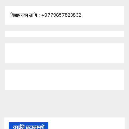
विज्ञापनका लागि
: +9779857823832
तपाईंले छुटाउनुभयो