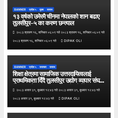
BANNER
प्रदेश ५
मुख्य
समाज
१३ वर्षको उमेरमै चीनमा नेपालको शान बढाए
तुलसीपुर–५ का करुण छन्त्याल
२०८३ श्रावण १६, शनिबार ०६:०९ गते २०८३ श्रावण १६, शनिबार ०६:०९ गते
२०८३ श्रावण १६, शनिबार ०६:०९ गते
DIPAK OLI
BANNER
प्रदेश ५
समाचार
समाज
शिक्षा क्षेत्रमा सामाजिक उत्तरदायित्वलाई
प्राथमिकता दिँदै तुलसीपुर उद्योग व्यापार संघले
नेपाल उद्योग व्यापार महासंघको पाँचौँ स्थापना
२०८३ असार ३१, बुधबार १२:४३ गते २०८३ असार ३१, बुधबार १२:४३ गते
दिवसको अवसर पारेर तुलसीपुर
२०८३ असार ३१, बुधबार १२:४३ गते
DIPAK OLI
उपमहानगरपालिका–५, गैरापातु स्थित श्री
जनश्रमिक आ बि विद्यालयका विद्यार्थीहरूलाई
कापी तथा कलम वितरण गरेको छ।