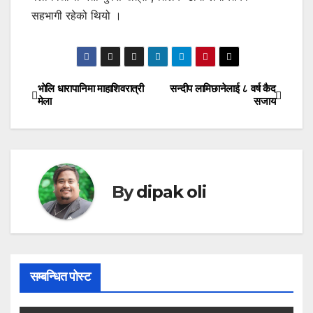
सहभागी रहेको थियो ।
भाेलि धारापानिमा माहाशिवरात्री
सन्दीप लामिछानेलाई ८ वर्ष कैद
Post
मेला
सजाय
navigation
By
dipak oli
सम्बन्धित पोस्ट