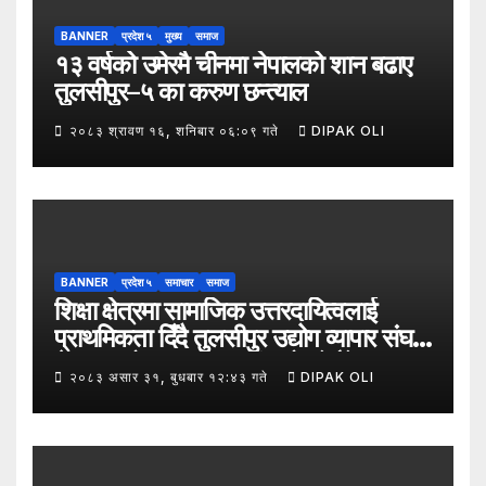
BANNER
प्रदेश ५
मुख्य
समाज
१३ वर्षको उमेरमै चीनमा नेपालको शान बढाए
तुलसीपुर–५ का करुण छन्त्याल
२०८३ श्रावण १६, शनिबार ०६:०९ गते
DIPAK OLI
BANNER
प्रदेश ५
समाचार
समाज
शिक्षा क्षेत्रमा सामाजिक उत्तरदायित्वलाई
प्राथमिकता दिँदै तुलसीपुर उद्योग व्यापार संघले
नेपाल उद्योग व्यापार महासंघको पाँचौँ स्थापना
२०८३ असार ३१, बुधबार १२:४३ गते
DIPAK OLI
दिवसको अवसर पारेर तुलसीपुर
उपमहानगरपालिका–५, गैरापातु स्थित श्री
जनश्रमिक आ बि विद्यालयका विद्यार्थीहरूलाई
कापी तथा कलम वितरण गरेको छ।