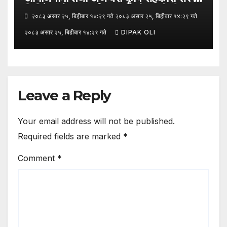
लिमिटेडको सहकार्यमा “कृषिको समावेशी
२०८३ असार २५, बिहीबार १४:२९ गते २०८३ असार २५, बिहीबार १४:२९ गते
रूपान्तरणका लागि मूल्य शृङ्खला (VITA)
२०८३ असार २५, बिहीबार १४:२९ गते
DIPAK OLI
कार्यक्रम अन्तर्गत तरकारी उत्पादक किसान र
व्यापारीबीच व्यवसाय विस्तार सम्बन्धी
अन्तरक्रिया गोष्ठी” सम्पन्न भएको छ।
Leave a Reply
Your email address will not be published.
Required fields are marked
*
Comment
*