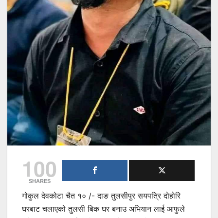
100
SHARES
गोकुल देवकोटा चैत १० /- दाङ तुलसीपुर सयपत्रि दोहोरि
घरबाट चलाएको तुलसी बिक घर बनाउ अभियान लाई आफुले