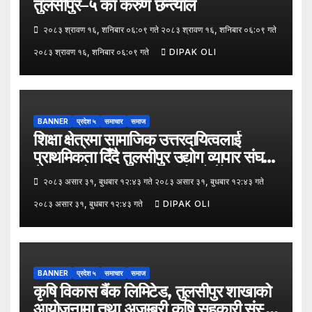
तुलसीपुर–५ का करुण छन्त्याल
२०८३ श्रावण १६, शनिबार ०६:०९ गते २०८३ श्रावण १६, शनिबार ०६:०९ गते
२०८३ श्रावण १६, शनिबार ०६:०९ गते
DIPAK OLI
BANNER
प्रदेश ५
समाचार
समाज
शिक्षा क्षेत्रमा सामाजिक उत्तरदायित्वलाई
प्राथमिकता दिँदै तुलसीपुर उद्योग व्यापार संघले
नेपाल उद्योग व्यापार महासंघको पाँचौँ स्थापना
२०८३ असार ३१, बुधबार १२:४३ गते २०८३ असार ३१, बुधबार १२:४३ गते
दिवसको अवसर पारेर तुलसीपुर
२०८३ असार ३१, बुधबार १२:४३ गते
DIPAK OLI
उपमहानगरपालिका–५, गैरापातु स्थित श्री
जनश्रमिक आ बि विद्यालयका विद्यार्थीहरूलाई
कापी तथा कलम वितरण गरेको छ।
BANNER
प्रदेश ५
समाचार
समाज
कृषि विकास बैंक लिमिटेड, तुलसीपुर शाखाको
आयोजनामा तथा अजम्बरी कृषि सहकारी संस्था