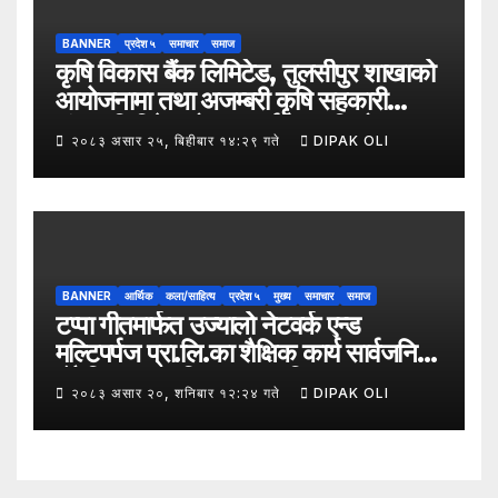
BANNER
प्रदेश ५
समाचार
समाज
कृषि विकास बैंक लिमिटेड, तुलसीपुर शाखाको
आयोजनामा तथा अजम्बरी कृषि सहकारी
संस्था लिमिटेडको सहकार्यमा “कृषिको
२०८३ असार २५, बिहीबार १४:२९ गते
DIPAK OLI
समावेशी रूपान्तरणका लागि मूल्य शृङ्खला
(VITA) कार्यक्रम अन्तर्गत तरकारी उत्पादक
किसान र व्यापारीबीच व्यवसाय विस्तार सम्बन्धी
अन्तरक्रिया गोष्ठी” सम्पन्न भएको छ।
BANNER
आर्थिक
कला/साहित्य
प्रदेश ५
मुख्य
समाचार
समाज
टप्पा गीतमार्फत उज्यालो नेटवर्क एन्ड
मल्टिपर्पज प्रा.लि.का शैक्षिक कार्य सार्वजनिक
हुँदै शिक्षा, सामाजिक उत्तरदायित्व र
२०८३ असार २०, शनिबार १२:२४ गते
DIPAK OLI
सकारात्मक सन्देशलाई