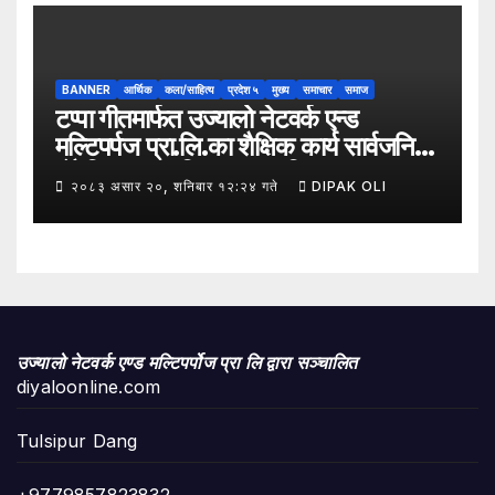
किसान र व्यापारीबीच व्यवसाय विस्तार सम्बन्धी
अन्तरक्रिया गोष्ठी” सम्पन्न भएको छ।
BANNER
आर्थिक
कला/साहित्य
प्रदेश ५
मुख्य
समाचार
समाज
टप्पा गीतमार्फत उज्यालो नेटवर्क एन्ड
मल्टिपर्पज प्रा.लि.का शैक्षिक कार्य सार्वजनिक
हुँदै शिक्षा, सामाजिक उत्तरदायित्व र
२०८३ असार २०, शनिबार १२:२४ गते
DIPAK OLI
सकारात्मक सन्देशलाई
उज्यालो नेटवर्क एण्ड मल्टिपर्पोज प्रा लि द्वारा सञ्चालित
diyaloonline.com
Tulsipur Dang
+9779857823832