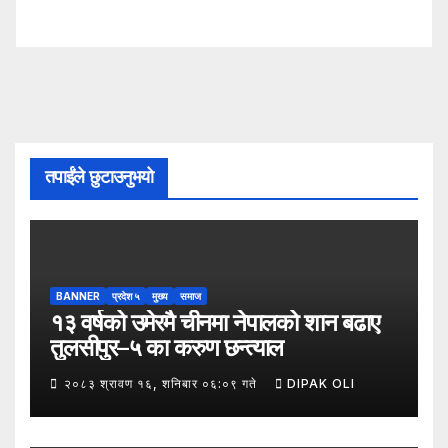
तपाईंले छुटाउनुभयो
BANNER
प्रदेश ५
मुख्य
समाज
१३ वर्षको उमेरमै चीनमा नेपालको शान बढाए
तुलसीपुर–५ का करुण छन्त्याल
२०८३ श्रावण १६, शनिबार ०६:०९ गते
DIPAK OLI