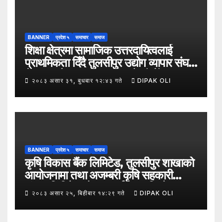
BANNER
प्रदेश ५
समाचार
समाज
शिक्षा क्षेत्रमा सामाजिक उत्तरदायित्वलाई
प्राथमिकता दिँदै तुलसीपुर उद्योग व्यापार संघले
नेपाल उद्योग व्यापार महासंघको पाँचौँ स्थापना
२०८३ असार ३१, बुधबार १२:४३ गते
DIPAK OLI
दिवसको अवसर पारेर तुलसीपुर
उपमहानगरपालिका–५, गैरापातु स्थित श्री
जनश्रमिक आ बि विद्यालयका विद्यार्थीहरूलाई
कापी तथा कलम वितरण गरेको छ।
BANNER
प्रदेश ५
समाचार
समाज
कृषि विकास बैंक लिमिटेड, तुलसीपुर शाखाको
आयोजनामा तथा अजम्बरी कृषि सहकारी
संस्था लिमिटेडको सहकार्यमा “कृषिको
२०८३ असार २५, बिहीबार १४:२९ गते
DIPAK OLI
समावेशी रूपान्तरणका लागि मूल्य शृङ्खला
(VITA) कार्यक्रम अन्तर्गत तरकारी उत्पादक