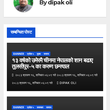
By
dipak oli
सम्बन्धित पोस्ट
BANNER
प्रदेश ५
मुख्य
समाज
१३ वर्षको उमेरमै चीनमा नेपालको शान बढाए
तुलसीपुर–५ का करुण छन्त्याल
२०८३ श्रावण १६, शनिबार ०६:०९ गते २०८३ श्रावण १६, शनिबार ०६:०९ गते
२०८३ श्रावण १६, शनिबार ०६:०९ गते
DIPAK OLI
BANNER
प्रदेश ५
समाचार
समाज