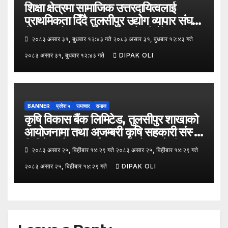
शिक्षा क्षेत्रमा सामाजिक उत्तरदायित्वलाई
प्राथमिकता दिँदै तुलसीपुर उद्योग व्यापार संघले
नेपाल उद्योग व्यापार महासंघको पाँचौँ स्थापना
२०८३ असार ३१, बुधबार १२:४३ गते २०८३ असार ३१, बुधबार १२:४३ गते
दिवसको अवसर पारेर तुलसीपुर
२०८३ असार ३१, बुधबार १२:४३ गते
DIPAK OLI
उपमहानगरपालिका–५, गैरापातु स्थित श्री
जनश्रमिक आ बि विद्यालयका विद्यार्थीहरूलाई
कापी तथा कलम वितरण गरेको छ।
BANNER
प्रदेश ५
समाचार
समाज
कृषि विकास बैंक लिमिटेड, तुलसीपुर शाखाको
आयोजनामा तथा अजम्बरी कृषि सहकारी संस्था
लिमिटेडको सहकार्यमा “कृषिको समावेशी
२०८३ असार २५, बिहीबार १४:२९ गते २०८३ असार २५, बिहीबार १४:२९ गते
रूपान्तरणका लागि मूल्य शृङ्खला (VITA)
२०८३ असार २५, बिहीबार १४:२९ गते
DIPAK OLI
कार्यक्रम अन्तर्गत तरकारी उत्पादक किसान र
व्यापारीबीच व्यवसाय विस्तार सम्बन्धी
अन्तरक्रिया गोष्ठी” सम्पन्न भएको छ।