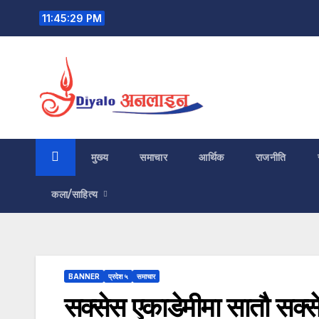
Skip
11:45:30 PM
to
content
मुख्य
समाचार
आर्थिक
राजनीति
कला/साहित्य
BANNER
प्रदेश ५
समाचार
सक्सेस एकाडेमीमा सातौ सक्