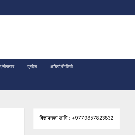
म/रोजगार
प्रदेश
अडियो/भिडियो
विज्ञापनका लागि
: +9779857823832