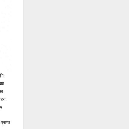
गि
यका
का
मोहन
ाप
्राप्त