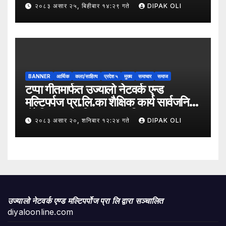
संस्था लिमिटेडको सहकार्यमा “कृषिको
२०८३ असार २५, बिहीबार १४:२९ गते
DIPAK OLI
समावेशी रूपान्तरणका लागि मूल्य शृङ्खला
(VITA) कार्यक्रम अन्तर्गत तरकारी उत्पादक
किसान र व्यापारीबीच व्यवसाय विस्तार सम्बन्धी
अन्तरक्रिया गोष्ठी” सम्पन्न भएको छ।
BANNER
आर्थिक
कला/साहित्य
प्रदेश ५
मुख्य
समाचार
समाज
टप्पा गीतमार्फत उज्यालो नेटवर्क एन्ड
मल्टिपर्पज प्रा.लि.का शैक्षिक कार्य सार्वजनिक
हुँदै शिक्षा, सामाजिक उत्तरदायित्व र
२०८३ असार २०, शनिबार १२:२४ गते
DIPAK OLI
सकारात्मक सन्देशलाई
उज्यालो नेटवर्क एण्ड मल्टिपर्पोज प्रा लि द्वारा सञ्चालित
diyaloonline.com