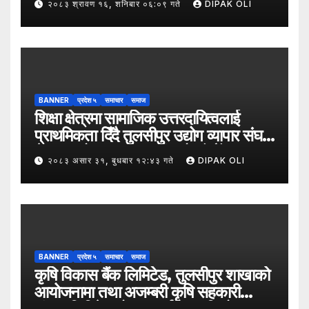
२०८३ श्रावण १६, शनिबार ०६:०९ गते
DIPAK OLI
BANNER
प्रदेश ५
समाचार
समाज
शिक्षा क्षेत्रमा सामाजिक उत्तरदायित्वलाई
प्राथमिकता दिँदै तुलसीपुर उद्योग व्यापार संघले
नेपाल उद्योग व्यापार महासंघको पाँचौँ स्थापना
२०८३ असार ३१, बुधबार १२:४३ गते
DIPAK OLI
दिवसको अवसर पारेर तुलसीपुर
उपमहानगरपालिका–५, गैरापातु स्थित श्री
जनश्रमिक आ बि विद्यालयका विद्यार्थीहरूलाई
कापी तथा कलम वितरण गरेको छ।
BANNER
प्रदेश ५
समाचार
समाज
कृषि विकास बैंक लिमिटेड, तुलसीपुर शाखाको
आयोजनामा तथा अजम्बरी कृषि सहकारी