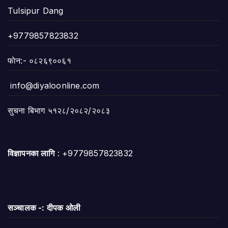
Tulsipur Dang
+9779857823832
फाेन:- ०८२६९००६१
info@diyaloonline.com
सुचना बिभाग ५१२८/२०८२/२०८३
विज्ञापनका लागि
: +9779857823832
सञ्चालक -: दीपक ओली