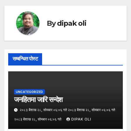
By
dipak oli
सम्बन्धित पोस्ट
UNCATEGORIZED
जनहितमा जारि सन्देश
२०८३ बैशाख २८, सोमबार ०६:०६ गते २०८३ बैशाख २८, सोमबार ०६:०६ गते
२०८३ बैशाख २८, सोमबार ०६:०६ गते
DIPAK OLI