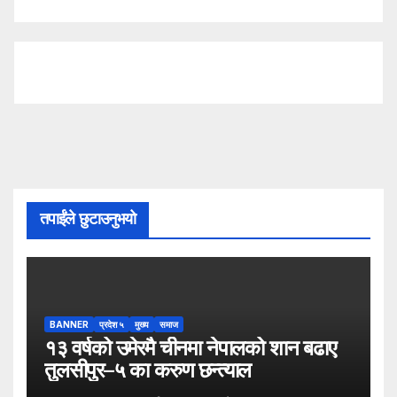
तपाईंले छुटाउनुभयो
BANNER
प्रदेश ५
मुख्य
समाज
१३ वर्षको उमेरमै चीनमा नेपालको शान बढाए
तुलसीपुर–५ का करुण छन्त्याल