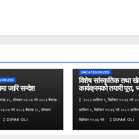
UNCATEGORIZED
विशेष सांस्कृतिक तथा ख
GORIZED
ा जारि सन्देश
कार्यक्रमको तयारी पूरा, 
पत्रकार सम्मेलन
ाख २८, सोमबार ०६:०४ गते २०८३ बैशाख
२०८२ आश्विन ९, बिहीबार १५:४६ गते २
 ०६:०४ गते २०८३ बैशाख २८, सोमबार
आश्विन ९, बिहीबार १५:४६ गते २०८२ आश्वि
DIPAK OLI
बिहीबार १५:४६ गते
DIPAK OLI