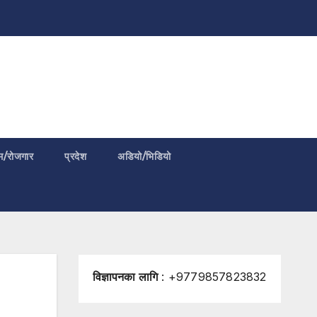
म/रोजगार
प्रदेश
अडियो/भिडियो
विज्ञापनका लागि
: +9779857823832