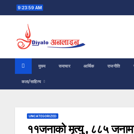
Skip
9:24:00 AM
to
content
मुख्य
समाचार
आर्थिक
राजनीति
कला/साहित्य
UNCATEGORIZED
११जनाको मृत्यु , ८८५ जनामा