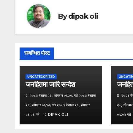
By
dipak oli
सम्बन्धित पोस्ट
UNCATEGORIZED
UNCATE
जनहितमा जारि सन्देश
जनहितम
२०८३ बैशाख २८, सोमबार ०६:०६ गते २०८३ बैशाख
२०८३ बैश
२८, सोमबार ०६:०६ गते २०८३ बैशाख २८, सोमबार
२८, सोमबार
०६:०६ गते
DIPAK OLI
०६:०४ गते