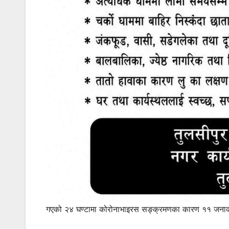
गएको २४ घण्टामा कोरोनाभाइरस सङ्क्रमणका कारण ११ जनाको मृ