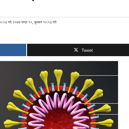
०:५३ गते २०७७ भाद्र १०, बुधबार १०:५३ गते
Tweet