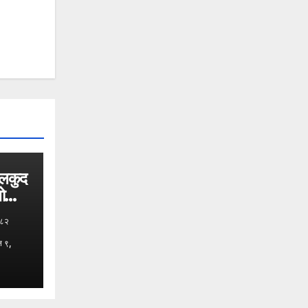
ेलकुद
भोलि
०८२
न ९,