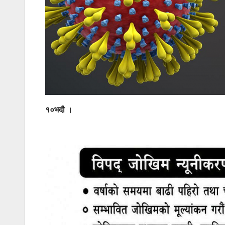
१०भदौ
।