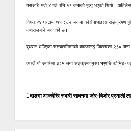
यसअघि भदौ ४ गते पनि ११ जनाको मृत्यु भएको थियो। अहिलेस
विगत २४ घण्टामा थप ८८५ जनामा कोरोनाभाइरस सङ्क्रमण पुष्
मन्त्रालयले जनाएको छ।
बुधवार थपिएका सङ्क्रमितमध्ये काठमाण्डू जिल्लाका २३० जन
त्यस्तै यो अवधिमा ३८५ जना सङ्क्रमणमुक्त भएपछि कोभिड-१९
दाङमा आजदेखि सवारी साधनमा जोर-बिजोर प्रणाली ला
Post
navigation