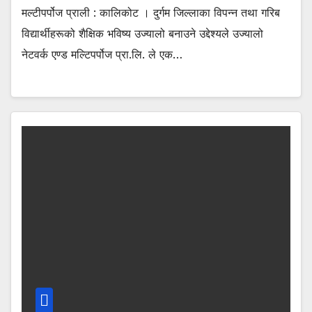
मल्टीपर्पोज प्राली : कालिकोट । दुर्गम जिल्लाका विपन्न तथा गरिब
विद्यार्थीहरूको शैक्षिक भविष्य उज्यालो बनाउने उद्देश्यले उज्यालो
नेटवर्क एण्ड मल्टिपर्पोज प्रा.लि. ले एक…