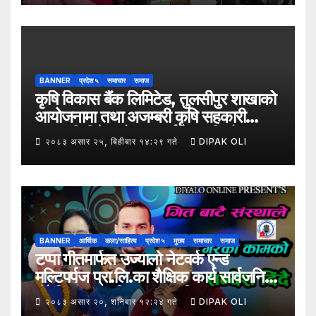
उपमहानगरपालिका–५, गैरापातु स्थित श्री
जनश्रमिक आ बि विद्यालयका विद्यार्थीहरूलाई
कापी तथा कलम वितरण गरेको छ।
BANNER
प्रदेश ५
समाचार
समाज
कृषि विकास बैंक लिमिटेड, तुलसीपुर शाखाको
आयोजनामा तथा अजम्बरी कृषि सहकारी
संस्था लिमिटेडको सहकार्यमा “कृषिको
२०८३ असार २५, बिहीबार १४:२९ गते
DIPAK OLI
समावेशी रूपान्तरणका लागि मूल्य शृङ्खला
(VITA) कार्यक्रम अन्तर्गत तरकारी उत्पादक
किसान र व्यापारीबीच व्यवसाय विस्तार सम्बन्धी
अन्तरक्रिया गोष्ठी” सम्पन्न भएको छ।
BANNER
आर्थिक
कला/साहित्य
प्रदेश ५
मुख्य
समाचार
समाज
टप्पा गीतमार्फत उज्यालो नेटवर्क एन्ड
मल्टिपर्पज प्रा.लि.का शैक्षिक कार्य सार्वजनिक
हुँदै शिक्षा, सामाजिक उत्तरदायित्व र
२०८३ असार २०, शनिबार १२:२४ गते
DIPAK OLI
सकारात्मक सन्देशलाई