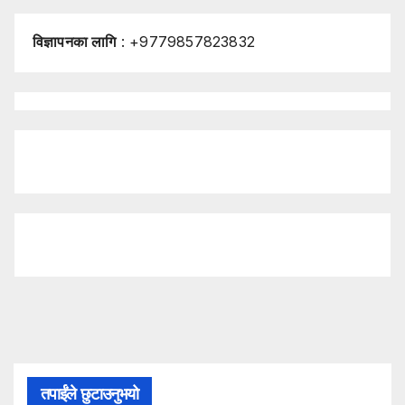
विज्ञापनका लागि
: +9779857823832
तपाईंले छुटाउनुभयो