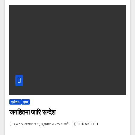
प्रदेश ५
मुख्य
जनहितमा जारि सन्देश
२०८३ असार १०, बुधबार ०४:४१ गते
DIPAK OLI