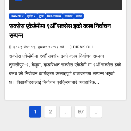
BANNER
प्रदेश ५
मुख्य
शिक्षा-स्वास्थ्य
समाचार
समाज
सक्सेस एकेडेमीमा ९औँ सक्सेस इको क्लब निर्वाचन
सम्पन्न
२०८३ जेष्ठ १३, बुधबार १४:५९ गते
DIPAK OLI
सक्सेस एकेडेमीमा ९औँ सक्सेस इको क्लब निर्वाचन सम्पन्न
तुलसीपुर–९, बेलुवा, दाङस्थित सक्सेस एकेडेमी मा ९औँ सक्सेस इको
क्लब को निर्वाचन कार्यक्रम उत्साहपूर्ण वातावरणमा सम्पन्न भएको
छ। विद्यार्थीहरूलाई निर्वाचन प्रक्रियाबारे व्यवहारिक…
Posts
1
2
…
97
pagination