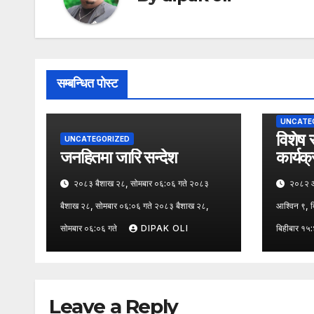
सम्बन्धित पोस्ट
UNCATE
विशेष 
UNCATEGORIZED
जनहितमा जारि सन्देश
कार्यक
पत्रका
२०८३ बैशाख २८, सोमबार ०६:०६ गते २०८३
२०८२ आश
बैशाख २८, सोमबार ०६:०६ गते २०८३ बैशाख २८,
आश्विन ९, 
सोमबार ०६:०६ गते
DIPAK OLI
बिहीबार १५
Leave a Reply