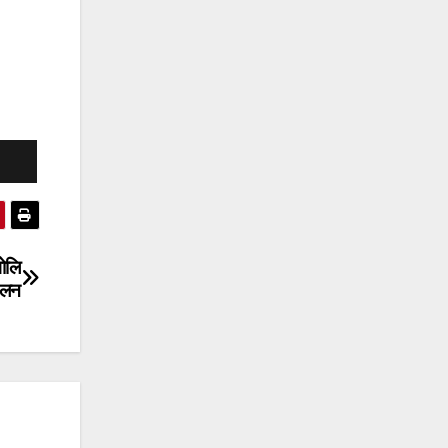
भोलि
ेलन