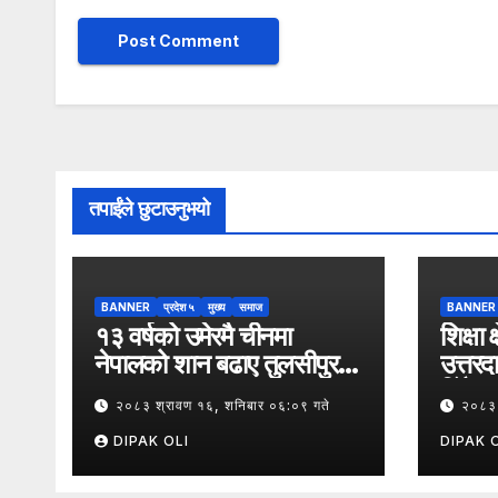
तपाईंले छुटाउनुभयो
BANNER
प्रदेश ५
मुख्य
समाज
BANNER
१३ वर्षको उमेरमै चीनमा
शिक्षा 
नेपालको शान बढाए तुलसीपुर–
उत्तरद
५ का करुण छन्त्याल
दिँदै त
२०८३ श्रावण १६, शनिबार ०६:०९ गते
२०८३ 
संघले न
महासंघ
DIPAK OLI
DIPAK 
दिवसक