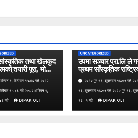
GORIZED
UNCATEGORIZED
सांस्कृतिक तथा खेलकुद
उपमा सञ्चार प्रा.लि ले गर्
्रमको तयारी पूरा, भोलि
प्रथम साँस्कृतिक राष्ट्रि
र सम्मेलन
म्युजिक अवार्ड २०८०
्विन ९, बिहीबार १५:४६ गते २०८२
२०८० पुष १३, शुक्रबार १६:०१ गते २०८
बिहीबार १५:४६ गते २०८२ आश्विन ९,
१३, शुक्रबार १६:०१ गते २०८० पुष १३, शुक्
:४६ गते
DIPAK OLI
१६:०१ गते
DIPAK OLI