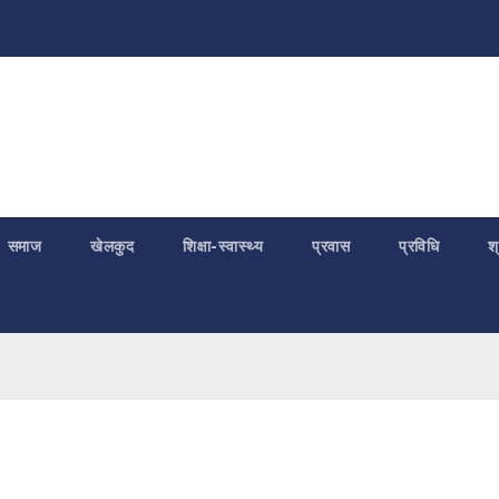
समाज
खेलकुद
शिक्षा-स्वास्थ्य
प्रवास
प्रविधि
श