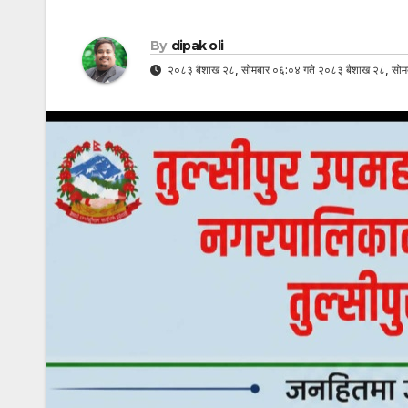
By
dipak oli
२०८३ बैशाख २८, सोमबार ०६:०४ गते २०८३ बैशाख २८, सोमब