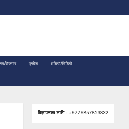
्रम/रोजगार
प्रदेश
अडियो/भिडियो
विज्ञापनका लागि
: +9779857823832