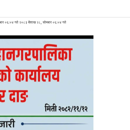
ार ०६:०४ गते २०८३ बैशाख २८, सोमबार ०६:०४ गते