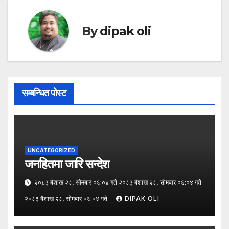
By
dipak oli
सम्बन्धित पोस्ट
UNCATEGORIZED
जनहितमा जारि सन्देश
२०८३ बैशाख २८, सोमबार ०६:०४ गते २०८३ बैशाख २८, सोमबार ०६:०४ गते
२०८३ बैशाख २८, सोमबार ०६:०४ गते
DIPAK OLI