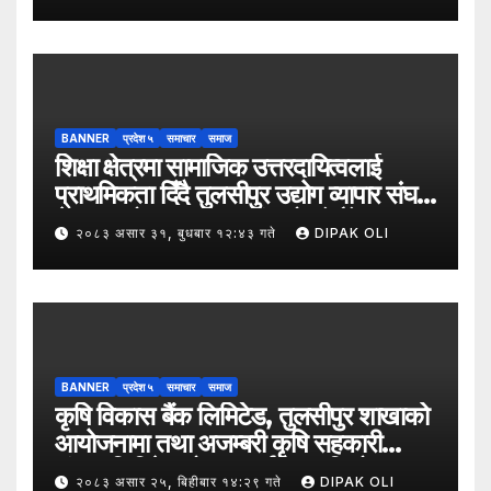
BANNER
प्रदेश ५
समाचार
समाज
शिक्षा क्षेत्रमा सामाजिक उत्तरदायित्वलाई
प्राथमिकता दिँदै तुलसीपुर उद्योग व्यापार संघले
नेपाल उद्योग व्यापार महासंघको पाँचौँ स्थापना
२०८३ असार ३१, बुधबार १२:४३ गते
DIPAK OLI
दिवसको अवसर पारेर तुलसीपुर
उपमहानगरपालिका–५, गैरापातु स्थित श्री
जनश्रमिक आ बि विद्यालयका विद्यार्थीहरूलाई
कापी तथा कलम वितरण गरेको छ।
BANNER
प्रदेश ५
समाचार
समाज
कृषि विकास बैंक लिमिटेड, तुलसीपुर शाखाको
आयोजनामा तथा अजम्बरी कृषि सहकारी
संस्था लिमिटेडको सहकार्यमा “कृषिको
२०८३ असार २५, बिहीबार १४:२९ गते
DIPAK OLI