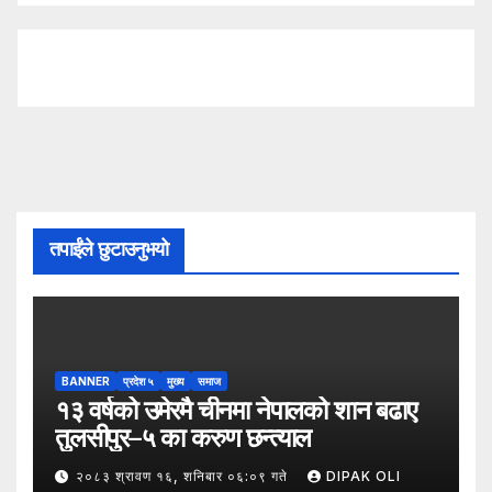
तपाईंले छुटाउनुभयो
BANNER
प्रदेश ५
मुख्य
समाज
१३ वर्षको उमेरमै चीनमा नेपालको शान बढाए
तुलसीपुर–५ का करुण छन्त्याल
२०८३ श्रावण १६, शनिबार ०६:०९ गते
DIPAK OLI