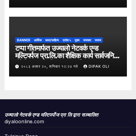
समावेशी रूपान्तरणका लागि मूल्य शृङ्खला
(VITA) कार्यक्रम अन्तर्गत तरकारी उत्पादक
किसान र व्यापारीबीच व्यवसाय विस्तार सम्बन्धी
अन्तरक्रिया गोष्ठी” सम्पन्न भएको छ।
BANNER
आर्थिक
कला/साहित्य
प्रदेश ५
मुख्य
समाचार
समाज
टप्पा गीतमार्फत उज्यालो नेटवर्क एन्ड
मल्टिपर्पज प्रा.लि.का शैक्षिक कार्य सार्वजनिक
हुँदै शिक्षा, सामाजिक उत्तरदायित्व र
२०८३ असार २०, शनिबार १२:२४ गते
DIPAK OLI
सकारात्मक सन्देशलाई
उज्यालो नेटवर्क एण्ड मल्टिपर्पोज प्रा लि द्वारा सञ्चालित
diyaloonline.com