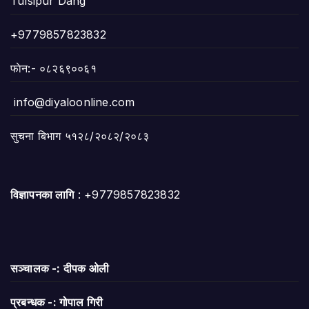
Tulsipur Dang
+9779857823832
फाेन:- ०८२६९००६१
info@diyaloonline.com
सुचना बिभाग ५१२८/२०८२/२०८३
विज्ञापनका लागि
: +9779857823832
सञ्चालक -: दीपक ओली
प्रबन्धक -: गोपाल गिरी