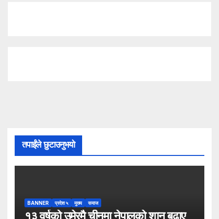
तपाईंले छुटाउनुभयो
BANNER
प्रदेश ५
मुख्य
समाज
१३ वर्षको उमेरमै चीनमा नेपालको शान बढाए