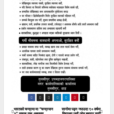
भारतको चन्द्रमा मा “चन्द्रयान
सानोमा पढ्न नपाउदा ९० वर्षमा
Post
३” नामक यान अबतरण
विद्यालय जादै प्रेम बहादुर डागी