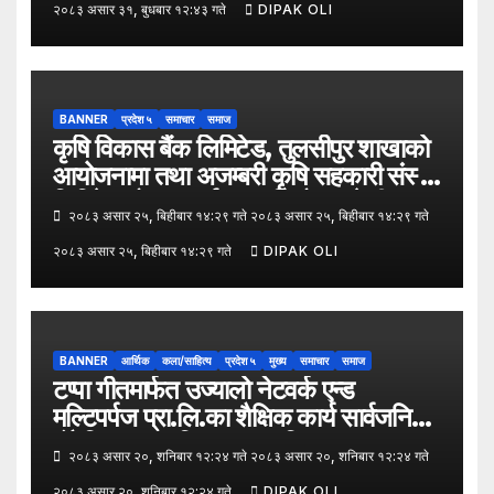
२०८३ असार ३१, बुधबार १२:४३ गते
DIPAK OLI
उपमहानगरपालिका–५, गैरापातु स्थित श्री
जनश्रमिक आ बि विद्यालयका विद्यार्थीहरूलाई
कापी तथा कलम वितरण गरेको छ।
BANNER
प्रदेश ५
समाचार
समाज
कृषि विकास बैंक लिमिटेड, तुलसीपुर शाखाको
आयोजनामा तथा अजम्बरी कृषि सहकारी संस्था
लिमिटेडको सहकार्यमा “कृषिको समावेशी
२०८३ असार २५, बिहीबार १४:२९ गते २०८३ असार २५, बिहीबार १४:२९ गते
रूपान्तरणका लागि मूल्य शृङ्खला (VITA)
२०८३ असार २५, बिहीबार १४:२९ गते
DIPAK OLI
कार्यक्रम अन्तर्गत तरकारी उत्पादक किसान र
व्यापारीबीच व्यवसाय विस्तार सम्बन्धी
अन्तरक्रिया गोष्ठी” सम्पन्न भएको छ।
BANNER
आर्थिक
कला/साहित्य
प्रदेश ५
मुख्य
समाचार
समाज
टप्पा गीतमार्फत उज्यालो नेटवर्क एन्ड
मल्टिपर्पज प्रा.लि.का शैक्षिक कार्य सार्वजनिक
हुँदै शिक्षा, सामाजिक उत्तरदायित्व र सकारात्मक
२०८३ असार २०, शनिबार १२:२४ गते २०८३ असार २०, शनिबार १२:२४ गते
सन्देशलाई
२०८३ असार २०, शनिबार १२:२४ गते
DIPAK OLI