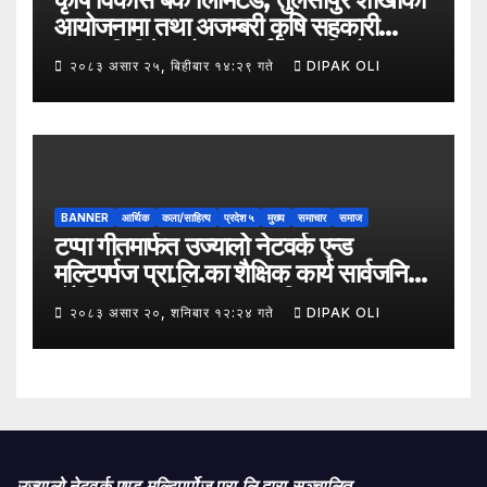
आयोजनामा तथा अजम्बरी कृषि सहकारी
संस्था लिमिटेडको सहकार्यमा “कृषिको
२०८३ असार २५, बिहीबार १४:२९ गते
DIPAK OLI
समावेशी रूपान्तरणका लागि मूल्य शृङ्खला
(VITA) कार्यक्रम अन्तर्गत तरकारी उत्पादक
किसान र व्यापारीबीच व्यवसाय विस्तार सम्बन्धी
अन्तरक्रिया गोष्ठी” सम्पन्न भएको छ।
BANNER
आर्थिक
कला/साहित्य
प्रदेश ५
मुख्य
समाचार
समाज
टप्पा गीतमार्फत उज्यालो नेटवर्क एन्ड
मल्टिपर्पज प्रा.लि.का शैक्षिक कार्य सार्वजनिक
हुँदै शिक्षा, सामाजिक उत्तरदायित्व र
२०८३ असार २०, शनिबार १२:२४ गते
DIPAK OLI
सकारात्मक सन्देशलाई
उज्यालो नेटवर्क एण्ड मल्टिपर्पोज प्रा लि द्वारा सञ्चालित