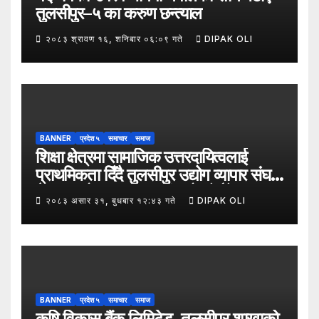
तुलसीपुर–५ का करुण छन्त्याल
२०८३ श्रावण १६, शनिबार ०६:०९ गते
DIPAK OLI
BANNER
प्रदेश ५
समाचार
समाज
शिक्षा क्षेत्रमा सामाजिक उत्तरदायित्वलाई
प्राथमिकता दिँदै तुलसीपुर उद्योग व्यापार संघले
नेपाल उद्योग व्यापार महासंघको पाँचौँ स्थापना
२०८३ असार ३१, बुधबार १२:४३ गते
DIPAK OLI
दिवसको अवसर पारेर तुलसीपुर
उपमहानगरपालिका–५, गैरापातु स्थित श्री
जनश्रमिक आ बि विद्यालयका विद्यार्थीहरूलाई
कापी तथा कलम वितरण गरेको छ।
BANNER
प्रदेश ५
समाचार
समाज
कृषि विकास बैंक लिमिटेड, तुलसीपुर शाखाको