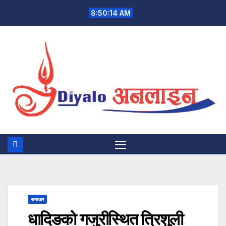
Skip
8:50:15 AM
to
content
समाचार
धादिङको गजुरीस्थित त्रिशुली