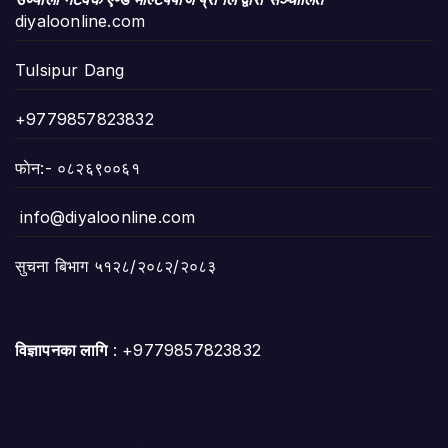
diyaloonline.com
Tulsipur Dang
+9779857823832
फाेन:- ०८२६९००६१
info@diyaloonline.com
सुचना बिभाग ५१२८/२०८२/२०८३
विज्ञापनका लागि
: +9779857823832