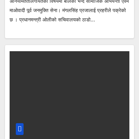
अनियमिततालगायतका विषयमा बोलेको भन्दै सामाजिक अभियन्ता एवम
माओवादी पूर्व जनमुक्ति सेना। मंगलसिंह प्रजालाई प्रहरीले पक्रेको
छ । प्रधानमन्त्री ओलीको सचिवालयको ठाडो…