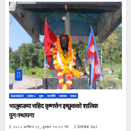
BANNER
प्रदेश ५
मुख्य
राजनीति
समाचार
समाज
भालुबाङमा सहिद कृष्णसेन इच्छुकको शालिक
पुनःस्थापना
२०८२ आश्विन २९, बुधबार १४:०९ गते
DIPAK OLI