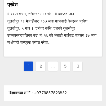
प्रवेश
२०८१ माघ ५, शनिबार १४:५१ गते
DIPAK OLI
तुलसीपुर १६ भेलाहीबाट १३७ जना माओवादी केन्द्रमा प्रवेश
तुलसीपुर, ५ माघ । दामाेदर केसि दाङको तुलसीपुर
उपमहानगरपालिका वडा नं. १६ को भेलाही गाउँबाट एकसय ३७ जना
माओवादी केन्द्रमा प्रवेश गरेका…
Posts
1
2
…
5
pagination
विज्ञापनका लागि
: +9779857823832