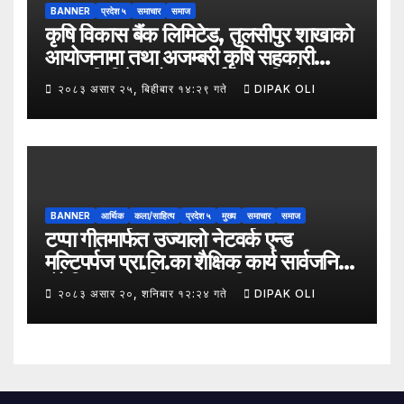
BANNER
प्रदेश ५
समाचार
समाज
कृषि विकास बैंक लिमिटेड, तुलसीपुर शाखाको
आयोजनामा तथा अजम्बरी कृषि सहकारी
संस्था लिमिटेडको सहकार्यमा “कृषिको
२०८३ असार २५, बिहीबार १४:२९ गते
DIPAK OLI
समावेशी रूपान्तरणका लागि मूल्य शृङ्खला
(VITA) कार्यक्रम अन्तर्गत तरकारी उत्पादक
किसान र व्यापारीबीच व्यवसाय विस्तार सम्बन्धी
अन्तरक्रिया गोष्ठी” सम्पन्न भएको छ।
BANNER
आर्थिक
कला/साहित्य
प्रदेश ५
मुख्य
समाचार
समाज
टप्पा गीतमार्फत उज्यालो नेटवर्क एन्ड
मल्टिपर्पज प्रा.लि.का शैक्षिक कार्य सार्वजनिक
हुँदै शिक्षा, सामाजिक उत्तरदायित्व र
२०८३ असार २०, शनिबार १२:२४ गते
DIPAK OLI
सकारात्मक सन्देशलाई