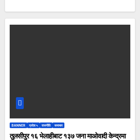
BANNER
प्रदेश ५
राजनीति
समाचार
तुलसीपुर १६ भेलाहीबाट १३७ जना माओवादी केन्द्रमा