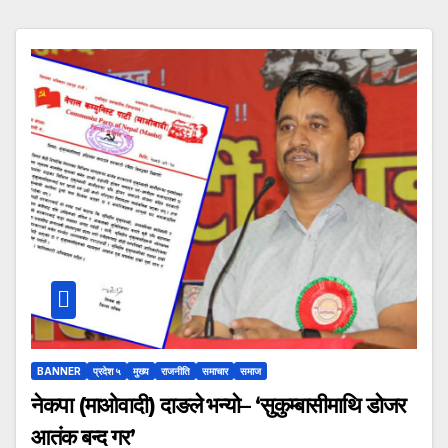
BANNER
प्रदेश ५
मुख्य
राजनीति
समाचार
समाज
नेकपा (माओवादी) दाङले भन्यो– ‘सुकुम्बासीमाथि डोजर
आतंक बन्द गर’