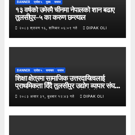
BANNER
प्रदेश ५
मुख्य
समाज
१३ वर्षको उमेरमै चीनमा नेपालको शान बढाए
तुलसीपुर–५ का करुण छन्त्याल
२०८३ श्रावण १६, शनिबार ०६:०९ गते
DIPAK OLI
BANNER
प्रदेश ५
समाचार
समाज
शिक्षा क्षेत्रमा सामाजिक उत्तरदायित्वलाई
प्राथमिकता दिँदै तुलसीपुर उद्योग व्यापार संघले
नेपाल उद्योग व्यापार महासंघको पाँचौँ स्थापना
२०८३ असार ३१, बुधबार १२:४३ गते
DIPAK OLI
दिवसको अवसर पारेर तुलसीपुर
उपमहानगरपालिका–५, गैरापातु स्थित श्री
जनश्रमिक आ बि विद्यालयका विद्यार्थीहरूलाई
कापी तथा कलम वितरण गरेको छ।