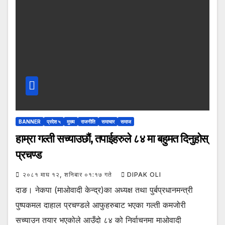
BANNER
प्रदेश ५
मुख्य
राजनीति
समाचार
समाज
हाम्रा गल्ती सच्याउछौं, तपाईहरुले ८४ मा बहुमत दिनुहोस्
प्रचण्ड
२०८१ माघ १२, शनिबार ०१:१७ गते
DIPAK OLI
दाङ। नेकपा (माओवादी केन्द्र)का अध्यक्ष तथा पुर्बप्रधानमन्त्री
पुष्पकमल दाहाल प्रचण्डले आफुहरुबाट भएका गल्ती कमजोरी
सच्याउन तयार भएकोले आउँदो ८४ को निर्वाचनमा माओवादी