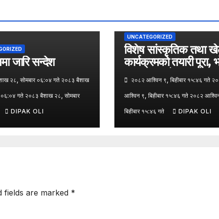
UNCATEGORIZED
विशेष सांस्कृतिक तथा ख
GORIZED
ा जारि सन्देश
कार्यक्रमको तयारी पूरा, 
पत्रकार सम्मेलन
ाख २८, सोमबार ०६:०४ गते २०८३ बैशाख
२०८२ आश्विन ९, बिहीबार १५:४६ गते २
 ०६:०४ गते २०८३ बैशाख २८, सोमबार
आश्विन ९, बिहीबार १५:४६ गते २०८२ आश्वि
DIPAK OLI
बिहीबार १५:४६ गते
DIPAK OLI
d fields are marked
*