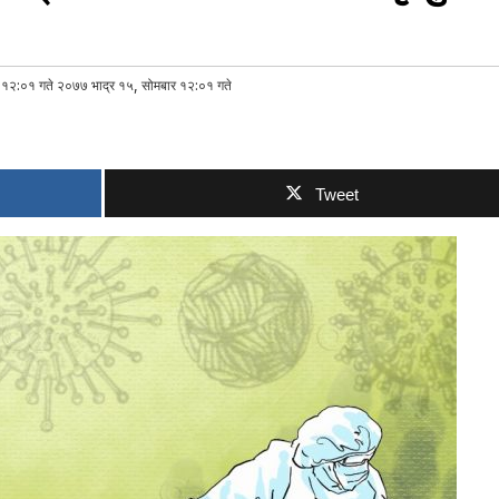
 १२:०१ गते २०७७ भाद्र १५, सोमबार १२:०१ गते
Tweet