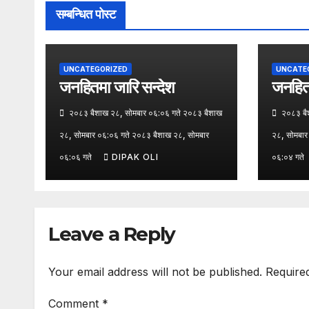
सम्बन्धित पोस्ट
UNCATEGORIZED
UNCATE
जनहितमा जारि सन्देश
जनहितम
२०८३ बैशाख २८, सोमबार ०६:०६ गते २०८३ बैशाख
२०८३ बैश
२८, सोमबार ०६:०६ गते २०८३ बैशाख २८, सोमबार
२८, सोमबार
०६:०६ गते
DIPAK OLI
०६:०४ गते
Leave a Reply
Your email address will not be published.
Require
Comment
*