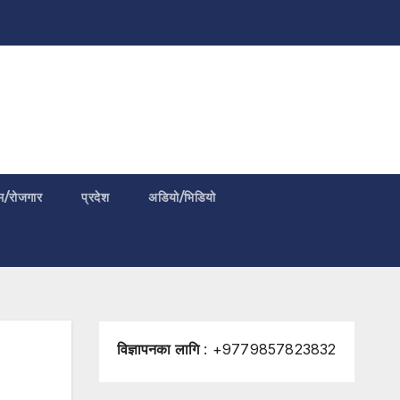
म/रोजगार
प्रदेश
अडियो/भिडियो
विज्ञापनका लागि
: +9779857823832