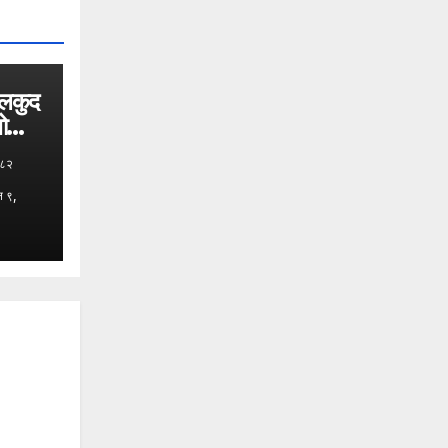
ेलकुद
भोलि
०८२
न ९,